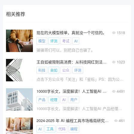
相关推荐
现在的大模型榜单，真就没一个可信的。
1518
模型
评测
考试
AI
骗骗哥们可以，别把自己也骗了。
王自如被限制高消费：从科技网红到法律困境
1023
科技
自如
公众
评测
点击下方公众号「关注」和「星标」PS：因为公众号??
10000字长文，深度解读！人工智能AI 产品经理与传统产品经理工作到底有什么不同？
4491
产品
经理
AI
用户
10000字长文，深度解读！人工智能AI 产品经理与传统产品经理工作到底有什么不同？
2024-2025 年 AI 编程工具市场格局研究报告
461
AI
工具
代码
编程