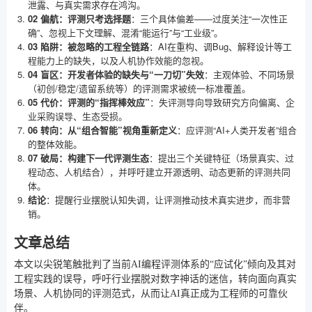
泄露、与真实需求存在鸿沟。
02 偏航：评测只考选择题
：三个具体偏差——过度关注“一次性正
确”、忽视上下文理解、混淆“能运行”与“工业级”。
03 陷阱：被忽略的工程全链路
：AI在重构、调Bug、解释设计等工
程能力上的缺失，以及人机协作效能的忽视。
04 盲区：开发者体验的缺失与“一刀切”失效
：主观体验、不同场景
（初创/稳定/遗留系统等）的评测需求被统一标准覆盖。
05 代价：评测的“指挥棒效应”
：失评测导向导致研究方向偏离、企
业采购误导、生态受损。
06 转向：从“组合智能”视角重新定义
：应评测“AI+人类开发者”组合
的整体效能。
07 破局：构建下一代评测生态
：提出三个关键特征（场景真实、过
程动态、人机结合），并呼吁建立开源透明、动态更新的评测共同
体。
结论
：提醒行业摆脱认知失调，让评测推动技术真实进步，而非营
销。
文章总结
本文以尖锐笔触批判了当前AI编程评测体系的“应试化”倾向及其对
工程实践的误导，呼吁行业摆脱对数字神话的迷信，转向面向真实
场景、人机协同的评测范式，从而让AI真正成为工程师的可靠伙
伴。