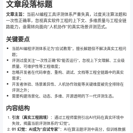
文章段落标题
文章主旨：
当前AI编程工具评测体系严重失真，过度关注算法题和
一次性正确率，忽视真实软件工程的上下文、多维质量与工程全链
路能力，亟需转向面向“人机协作”的真实场景评测范式。
关键要点
当前AI编程评测体系沦为“应试教育”，擅长解题但不解决真实工程问
题；
评测过度关注“一次性正确”和“能否运行”，忽视上下文理解、工业级
质量、可维护性等工程维度；
忽略开发者在代码审查、重构、调试、文档等工程全链路中的真实
需求；
开发者体验、场景差异性、人机协作效能等关键维度被完全排除在
评测之外；
需要构建场景化、动态、多维、开源透明的下一代评测生态。
内容结构
引言（真实工程困境）
：通过工程师案例引出AI代码在真实环境中
失效，揭露当前评测体系的“幻觉”。
01 幻觉：AI成为“应试专家”
：AI在算法题评测中高分，但训练数据