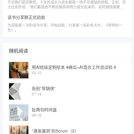
不论我们是否察觉，人生的成长与进化都是一场不可或缺的旅程。正如，莎
士比亚所说：“我们都是由不断的锻炼和努力成长起来的，如同钢铁需要经
历千锤百炼才能变得坚硬无比。”\x0d\x0a在与一位不错的朋友闲谈中，职场
人的逻辑能力成为了一个热议的话题。
读书分享群正式启航
为迎接第一次的读书分享，开始启航，分享第一张彩色卡片，《奇特的一
生》。
随机阅读
用AI给娃定制绘本 #麻瓜+AI混合工作流试验 9
03-12
告别“背锅侠”
07-14
扯两句时间盒
08-19
“满身漏洞”的Scrum（2）