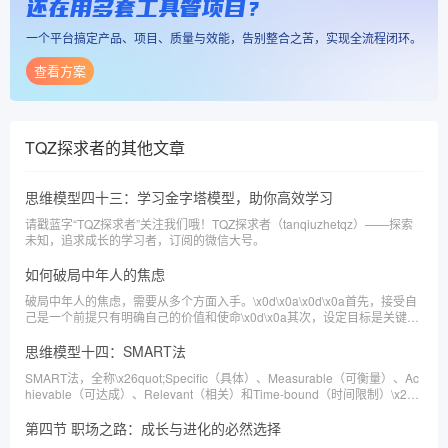
还在用多套工具管项目？
一个平台搞定产品、项目、质量与效能，告别整合之苦，实现全流程闭环。
查看方案
TQZ探求者
的其他文章
思维模型四十三：学习金字塔模型，助你高效学习
请戳蓝字“TQZ探求者”关注我们哦！TQZ探求者（tanqiuzhetqz）——探索
未知，追求成长的学习者，订阅的微信大号。
如何破局中年人的焦虑
破局中年人的焦虑，需要从多个方面入手。\x0d\x0a\x0d\x0a首先，接受自
己是一个前提只有明确自己的价值和使命\x0d\x0a其次，设定目标是关键，
可以帮助人们更加有方向地发展自己的人生\x0d\x0a再次，寻求外部力量，
可以得到身边人的关爱，释放自己的压力\x0d\x0a最后，关注健康是必要的
思维模型十四：SMART法
基础
SMART法，全称\x26quot;Specific（具体）、Measurable（可衡量）、Ac
hievable（可达成）、Relevant（相关）和Time-bound（时间限制）\x26q
uot;，是一种用于设定和评估目标的方法。
第四节 职场之路：成长与进化的必然选择