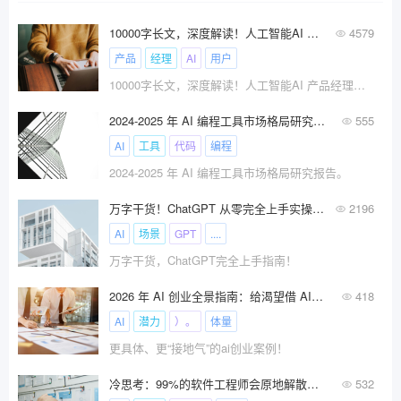
10000字长文，深度解读！人工智能AI 产品经理与传统产品经理工作到底有什么不同？
4579
产品
经理
AI
用户
10000字长文，深度解读！人工智能AI 产品经理与传统产品经理工作到底有什么不同？
2024-2025 年 AI 编程工具市场格局研究报告
555
AI
工具
代码
编程
2024-2025 年 AI 编程工具市场格局研究报告。
万字干货！ChatGPT 从零完全上手实操指南！
2196
AI
场景
GPT
....
万字干货，ChatGPT完全上手指南！
2026 年 AI 创业全景指南：给渴望借 AI 逐梦的人!
418
AI
潜力
）。
体量
更具体、更“接地气”的ai创业案例！
冷思考：99%的软件工程师会原地解散吗？
532