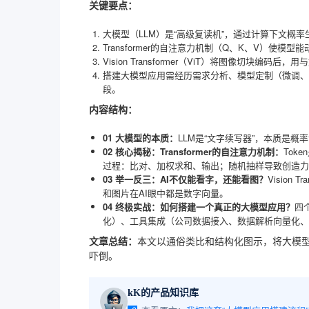
关键要点：
大模型（LLM）是“高级复读机”，通过计算下文概
Transformer的自注意力机制（Q、K、V）使
Vision Transformer（ViT）将图像切块编码后
搭建大模型应用需经历需求分析、模型定制（微调、
段。
内容结构：
01 大模型的本质：
LLM是“文字续写器”，本质是概率
02 核心揭秘：Transformer的自注意力机制：
Tok
过程：比对、加权求和、输出；随机抽样导致创造力
03 举一反三：AI不仅能看字，还能看图？
Vision
和图片在AI眼中都是数字向量。
04 终极实战：如何搭建一个真正的大模型应用？
四
化）、工具集成（公司数据接入、数据解析向量化、
文章总结：
本文以通俗类比和结构化图示，将大模
吓倒。
kK的产品知识库