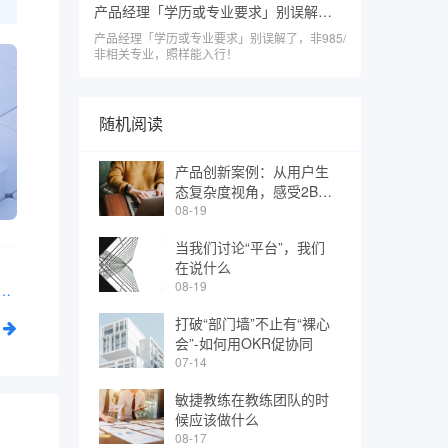
产品经理「学历或专业要求」别误解了，非985/非相关专业，照样能入行！
产品经理「学历或专业要求」别误解了，非985/
非相关专业，照样能入行！
随机阅读
产品创新案例：从用户生
态复杂度视角，感受2B与
2C的不同
08-19
当我们讨论“平台”，我们
在说什么
08-19
目全流程管控，从启动到交付的每一步都要稳（附产品知识体系+1v1答疑）
打破“部门墙”不止有“裸心
会”-如何用OKR促协同
07-14
敏捷教练在教练团队的时
候应该做什么
08-17