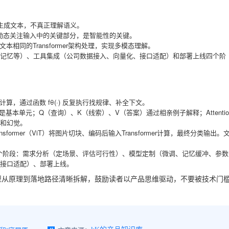
率生成文本，不真正理解语义。
模型能动态关注输入中的关键部分，是智能性的关键。
，用与文本相同的Transformer架构处理，实现多模态理解。
记忆等）、工具集成（公司数据接入、向量化、接口适配）和部署上线四个阶
计算，通过函数 fθ(·) 反复执行找规律、补全下文。
en是基本单元；Q（查询）、K（线索）、V（答案）通过相亲例子解释；Attentio
和幻觉。
 Transformer（ViT）将图片切块、编码后输入Transformer计算，最终分类输出。
个阶段：需求分析（定场景、评估可行性）、模型定制（微调、记忆缓冲、参数
接口适配）、部署上线。
型从原理到落地路径清晰拆解，鼓励读者以产品思维驱动，不要被技术门