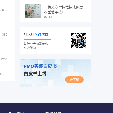
一篇文章掌握敏捷成熟度
512
模型使用技巧
07-13
加入
社区微信群
389
与行业大咖零距离
交流学习
1204
PMO实践白皮书
白皮书上线
“在未来的时间里，学会如何与AI合作将成为最重要的技能之一，你要么驾驭AI，要么被其淘汰。
去下载