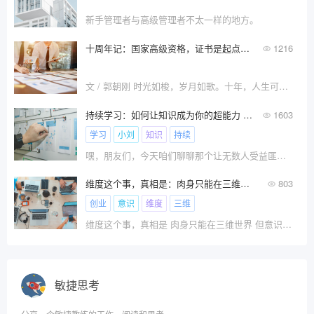
新手管理者与高级管理者不太一样的地方。
十周年记：国家高级资格，证书是起点，能力是升华，创新成就未来
1216
文 / 郭朝刚 时光如梭，岁月如歌。十年，人生可以有多少个十年？时钟指针指向2023年8月14日，这是一个值得
持续学习：如何让知识成为你的超能力 —— 思维升级三十六计（6）
1603
学习
小刘
知识
持续
嘿，朋友们，今天咱们聊聊那个让无数人受益匪浅的话题——持续学习。你有没有想过，为什么有些人总是能不断进步，而有些人却停滞不前？
维度这个事，真相是：肉身只能在三维世界，但意识可以升到无限维
803
创业
意识
维度
三维
维度这个事，真相是 肉身只能在三维世界 但意识可??
敏捷思考