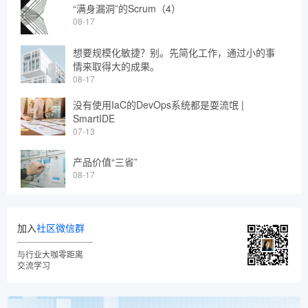
“满身漏洞”的Scrum（4）
08-17
想要规模化敏捷？别。先简化工作，通过小的事
情来取得大的成果。
08-17
没有使用IaC的DevOps系统都是耍流氓 |
SmartIDE
07-13
产品价值“三省”
08-17
加入
社区微信群
与行业大咖零距离
交流学习