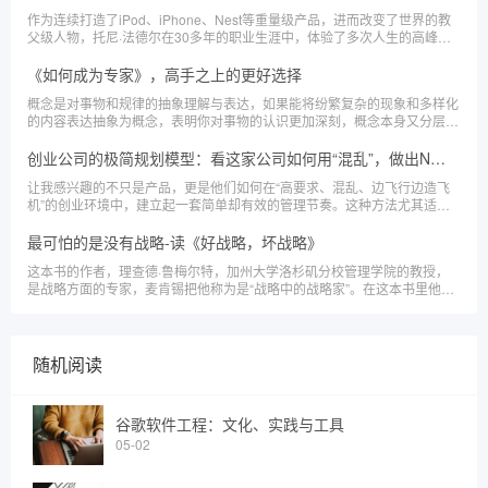
作为连续打造了iPod、iPhone、Nest等重量级产品，进而改变了世界的教
父级人物，托尼·法德尔在30多年的职业生涯中，体验了多次人生的高峰和
低谷，积累了大量的一手经验和教训，并在这个过程中，总结了有效做事的
原则和方法。
《如何成为专家》，高手之上的更好选择
概念是对事物和规律的抽象理解与表达，如果能将纷繁复杂的现象和多样化
的内容表达抽象为概念，表明你对事物的认识更加深刻，概念本身又分层
次，专家解决问题是从更高层次的概念入手，而新手和相反。
创业公司的极简规划模型：看这家公司如何用“混乱”，做出Notion最强对手？
让我感兴趣的不只是产品，更是他们如何在“高要求、混乱、边飞行边造飞
机”的创业环境中，建立起一套简单却有效的管理节奏。这种方法尤其适合
初创或中小企业参考——毕竟大公司的复杂流程与冗长规划，对创业团队来
说往往是不可承受之重。
最可怕的是没有战略-读《好战略，坏战略》
这本书的作者，理查德·鲁梅尔特，加州大学洛杉矶分校管理学院的教授，
是战略方面的专家，麦肯锡把他称为是“战略中的战略家”。在这本书里他提
供了战略的三要素，并提供了很多有趣的案例来做case study，值得一读。
随机阅读
谷歌软件工程：文化、实践与工具
05-02