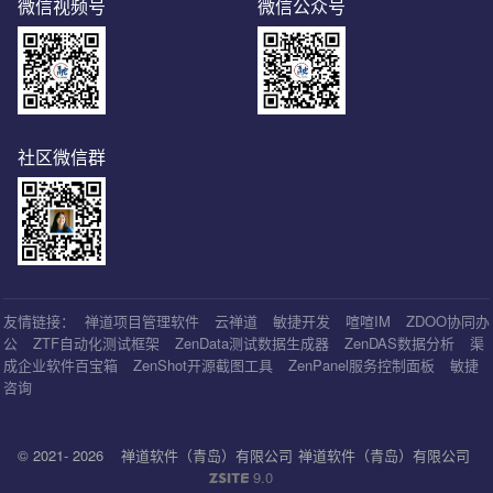
微信视频号
微信公众号
社区微信群
友情链接：
禅道项目管理软件
云禅道
敏捷开发
喧喧IM
ZDOO协同办
公
ZTF自动化测试框架
ZenData测试数据生成器
ZenDAS数据分析
渠
成企业软件百宝箱
ZenShot开源截图工具
ZenPanel服务控制面板
敏捷
咨询
© 2021- 2026
禅道软件（青岛）有限公司
禅道软件（青岛）有限公司
9.0