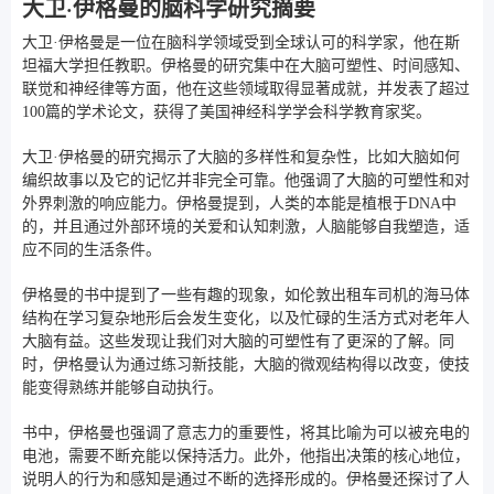
大卫·伊格曼的脑科学研究摘要
大卫·伊格曼是一位在脑科学领域受到全球认可的科学家，他在斯
坦福大学担任教职。伊格曼的研究集中在大脑可塑性、时间感知、
联觉和神经律等方面，他在这些领域取得显著成就，并发表了超过
100篇的学术论文，获得了美国神经科学学会科学教育家奖。
大卫·伊格曼的研究揭示了大脑的多样性和复杂性，比如大脑如何
编织故事以及它的记忆并非完全可靠。他强调了大脑的可塑性和对
外界刺激的响应能力。伊格曼提到，人类的本能是植根于DNA中
的，并且通过外部环境的关爱和认知刺激，人脑能够自我塑造，适
应不同的生活条件。
伊格曼的书中提到了一些有趣的现象，如伦敦出租车司机的海马体
结构在学习复杂地形后会发生变化，以及忙碌的生活方式对老年人
大脑有益。这些发现让我们对大脑的可塑性有了更深的了解。同
时，伊格曼认为通过练习新技能，大脑的微观结构得以改变，使技
能变得熟练并能够自动执行。
书中，伊格曼也强调了意志力的重要性，将其比喻为可以被充电的
电池，需要不断充能以保持活力。此外，他指出决策的核心地位，
说明人的行为和感知是通过不断的选择形成的。伊格曼还探讨了人