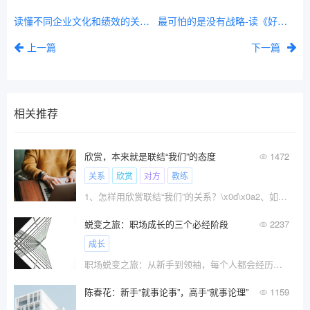
读懂不同企业文化和绩效的关联，你需要读《企业文化与绩效》
最可怕的是没有战略-读《好战略，坏战略》
上一篇
下一篇
相关推荐
欣赏，本来就是联结“我们”的态度
1472
关系
欣赏
对方
教练
1、怎样用欣赏联结“我们”的关系？\x0d\x0a2、如何养成欣赏他人的好习惯？
蜕变之旅：职场成长的三个必经阶段
2237
成长
职场蜕变之旅：从新手到领袖，每个人都会经历三个关键阶段。这篇文章揭示了职场成长的秘密，不论你是新入职场、渴望更进一步，或者想助力团队成员成长。这个指南将启发你，帮助你在职业生涯中实现更大突破。愿你积极迎接这蜕变之旅，成为职场的闪耀之星。
陈春花：新手“就事论事”，高手“就事论理”
1159