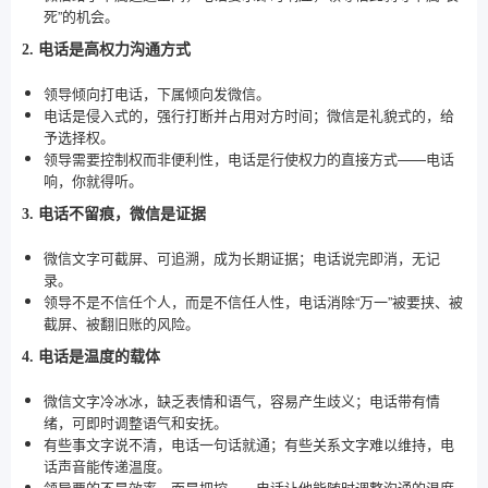
死”的机会。
2. 电话是高权力沟通方式
领导倾向打电话，下属倾向发微信。
电话是侵入式的，强行打断并占用对方时间；微信是礼貌式的，给
予选择权。
领导需要控制权而非便利性，电话是行使权力的直接方式——电话
响，你就得听。
3. 电话不留痕，微信是证据
微信文字可截屏、可追溯，成为长期证据；电话说完即消，无记
录。
领导不是不信任个人，而是不信任人性，电话消除“万一”被要挟、被
截屏、被翻旧账的风险。
4. 电话是温度的载体
微信文字冷冰冰，缺乏表情和语气，容易产生歧义；电话带有情
绪，可即时调整语气和安抚。
有些事文字说不清，电话一句话就通；有些关系文字难以维持，电
话声音能传递温度。
领导要的不是效率，而是把控——电话让他能随时调整沟通的温度