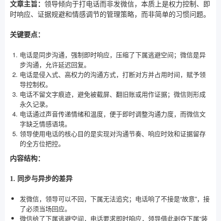
文章主旨：
领导倾向于打电话而非发微信，本质上是权力控制、即
时响应、证据规避和情感调节的管理策略，而非简单的习惯问题。
关键要点：
电话是同步沟通，强制即时响应，压缩了下属逃避空间；微信是异
步沟通，允许延迟回复。
电话是侵入式、高权力的沟通方式，打断对方并占用时间，赋予领
导控制权。
电话不留文字痕迹，避免被截屏、翻旧账或用作证据；微信则形成
永久记录。
电话通过声音传递情绪和温度，便于即时调整沟通力度，而微信文
字缺乏情感语境。
领导使用电话的核心目的是实现对沟通节奏、响应时效和证据留存
的全方位把控。
内容结构：
1. 同步与异步的差异
发微信，领导可以不回，下属无法追究；电话响了不接是“故意”，接
了必须当场回应。
微信给了下属逃避空间，电话要求即时响应，领导借此剥夺下属“装