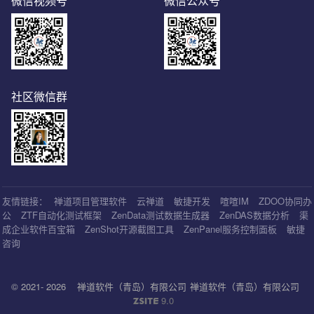
微信视频号
微信公众号
社区微信群
友情链接：
禅道项目管理软件
云禅道
敏捷开发
喧喧IM
ZDOO协同办
公
ZTF自动化测试框架
ZenData测试数据生成器
ZenDAS数据分析
渠
成企业软件百宝箱
ZenShot开源截图工具
ZenPanel服务控制面板
敏捷
咨询
© 2021- 2026
禅道软件（青岛）有限公司
禅道软件（青岛）有限公司
9.0