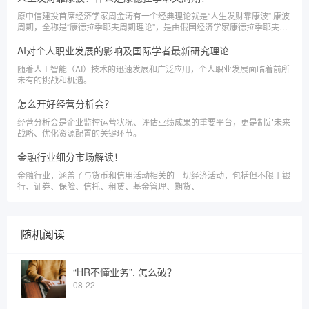
原中信建投首席经济学家周金涛有一个经典理论就是“人生发财靠康波”.康波
周期，全称是“康德拉季耶夫周期理论”，是由俄国经济学家康德拉季耶夫在
1926年提出的。他发现，在发达商品经济中存在一个为期50～60年的经济
周期。这个周期通常分为四个阶段
AI对个人职业发展的影响及国际学者最新研究理论
随着人工智能（AI）技术的迅速发展和广泛应用，个人职业发展面临着前所
未有的挑战和机遇。
怎么开好经营分析会？
经营分析会是企业监控运营状况、评估业绩成果的重要平台，更是制定未来
战略、优化资源配置的关键环节。
金融行业细分市场解读！
金融行业，涵盖了与货币和信用活动相关的一切经济活动，包括但不限于银
行、证券、保险、信托、租赁、基金管理、期货、
随机阅读
“HR不懂业务”, 怎么破？
08-22