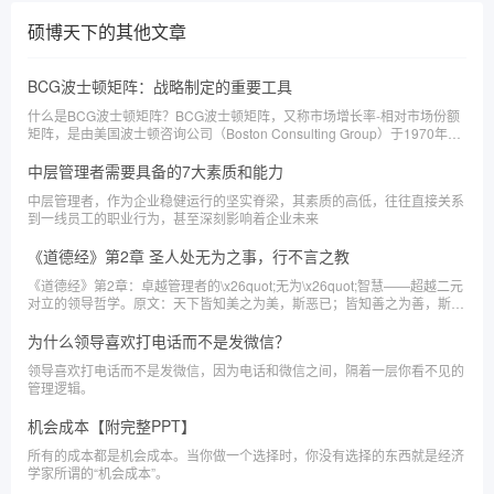
硕博天下
的其他文章
BCG波士顿矩阵：战略制定的重要工具
什么是BCG波士顿矩阵？BCG波士顿矩阵，又称市场增长率-相对市场份额
矩阵，是由美国波士顿咨询公司（Boston Consulting Group）于1970年首
创的一种用来分析和规划企业产品组合的方法。该方法的核心思想是通过分
析企业产品的
中层管理者需要具备的7大素质和能力
中层管理者，作为企业稳健运行的坚实脊梁，其素质的高低，往往直接关系
到一线员工的职业行为，甚至深刻影响着企业未来
《道德经》第2章 圣人处无为之事，行不言之教
《道德经》第2章：卓越管理者的\x26quot;无为\x26quot;智慧——超越二元
对立的领导哲学。原文：天下皆知美之为美，斯恶已；皆知善之为善，斯不
善已。故有无相生，难易相成，长短相形，高下相倾，音声相和，前后相
随。
为什么领导喜欢打电话而不是发微信？
领导喜欢打电话而不是发微信，因为电话和微信之间，隔着一层你看不见的
管理逻辑。
机会成本【附完整PPT】
所有的成本都是机会成本。当你做一个选择时，你没有选择的东西就是经济
学家所谓的“机会成本”。