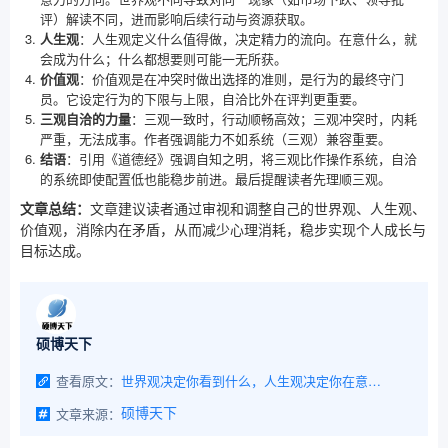
评）解读不同，进而影响后续行动与资源获取。
人生观
：人生观定义什么值得做，决定精力的流向。在意什么，就
会成为什么；什么都想要则可能一无所获。
价值观
：价值观是在冲突时做出选择的准则，是行为的最终守门
员。它设定行为的下限与上限，自洽比外在评判更重要。
三观自洽的力量
：三观一致时，行动顺畅高效；三观冲突时，内耗
严重，无法成事。作者强调能力不如系统（三观）兼容重要。
结语
：引用《道德经》强调自知之明，将三观比作操作系统，自洽
的系统即使配置低也能稳步前进。最后提醒读者先理顺三观。
文章总结：
文章建议读者通过审视和调整自己的世界观、人生观、
价值观，消除内在矛盾，从而减少心理消耗，稳步实现个人成长与
目标达成。
硕博天下
查看原文：
世界观决定你看到什么，人生观决定你在意什么，价值观决定你选择什么。三者必须逻辑自洽，才能形成真正的内在力量。
文章来源：
硕博天下