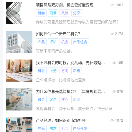
项目风险双刃剑，机会管好能变现
1901
机会
项目
风险
分享
你以为项目风险管理就是你以为要管理的风险吗？
如何评估一个新产品机会？
2173
产品
评估
机会
产品组合
写给未来的产品总监。
找不准机会的时候，别乱动，先补最短的那块板
185
机会
业务
方向
新机
企业跑得稳，比跑得远更重要
为什么你总是选错机会？（年度规划最大的风险是选错机会）
879
机会
客户
核心
思考
发现真机会：源于认知，成于痛点，终于验证
产品经理，如何识别市场机会
1072
产品
需求
机会
产品开发