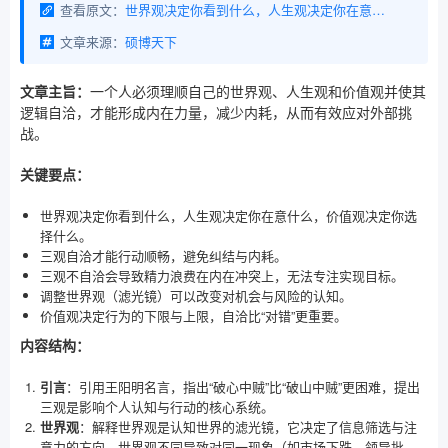
查看原文：
世界观决定你看到什么，人生观决定你在意什么，价值观决定你选择什么。三者必须逻辑自洽，才能形成真正的内在力量。
文章来源：
硕博天下
文章主旨：
一个人必须理顺自己的世界观、人生观和价值观并使其
逻辑自洽，才能形成内在力量，减少内耗，从而有效应对外部挑
战。
关键要点：
世界观决定你看到什么，人生观决定你在意什么，价值观决定你选
择什么。
三观自洽才能行动顺畅，避免纠结与内耗。
三观不自洽会导致精力浪费在内在冲突上，无法专注实现目标。
调整世界观（滤光镜）可以改变对机会与风险的认知。
价值观决定行为的下限与上限，自洽比“对错”更重要。
内容结构：
引言
：引用王阳明名言，指出“破心中贼”比“破山中贼”更困难，提出
三观是影响个人认知与行动的核心系统。
世界观
：解释世界观是认知世界的滤光镜，它决定了信息筛选与注
意力的方向。世界观不同导致对同一现象（如市场下跌、领导批