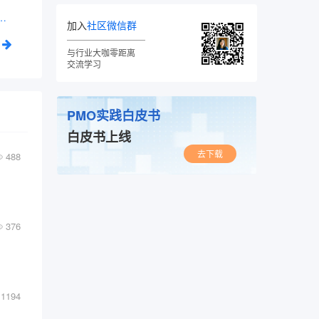
 发布，模型迭代越来越快，AI产品经理到底该看什么？
加入
社区微信群
与行业大咖零距离
交流学习
PMO实践白皮书
白皮书上线
去下载
488
376
1194