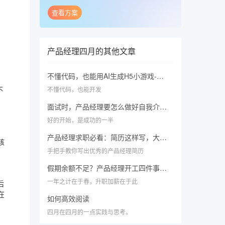
查看方案
产品经理四月
的其他文章
不懂代码，也能用AI生成H5小游戏-龙舟接粽子大赛，快来看你能玩多少分？
不懂代码，也能开发
不
面试时，产品经理要怎么做好自我介绍？1个公式，3个方法，帮你成功吸引面试官（文末福利）
好的开始，是成功的一半
产品经理求职必看：简历这样写，大厂面试约不停（内附模板）
核
手把手教你写出优秀的产品经理简历
假期余额不足？产品经理开工四件事，给自己充值
一年之计在于春，升职加薪在于此
后
在
如何高效阅读
四月在四月的一点实践与思考。