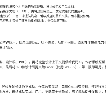
将模糊想法转化为明确的功能逻辑、设计规范和产品文档。
产品需求文档（PRD），再将这些完整上下文提供给代码生成AI。
特定效果），需主动提供线索、引导其查阅最新文档，而非重复催促。
平台开发要求”等通用环节抽象成Skills，避免重复劳动。
茄时钟应用，结果出现Bug、UI不协调、功能不可用。原因并非模型能力
设计规范。
型、设计稿、PRD），再将完整设计上下文提供给代码AI。作者手绘原型
PRD，最后将PRD和设计图提交给Codex（使用GPT-5.5），第一版即可用。
。
，经过多轮修改仍不成功。作者改变策略：先用Gemini查资料，整理线索
新方法，最终成功实现。启示：不能完全依赖AI，需了解基础开发知识，