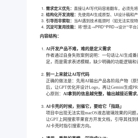
需求定义优先：
直接让AI写代码容易翻车，必须先
结构化开发流程：
先使用AI生成原型、UI设计稿和
引导而非索取：
当AI遇到技术瓶颈时（如无法实现
沉淀可复用技能：
将“想法→PRD”“PRD→设计”“
内容结构：
AI开发产品不难，难的是定义需求
作者通过自身失败案例说明：一句话让AI生成番
足，而是需求表述模糊，缺少明确的功能逻辑和
别一上来就让AI写代码
正确的做法是：先用AI输出产品各阶段产物（原
后，让GPT优化并设计Logo，再让Gemini生成
心原则：
AI拿到的信息越完整，输出越接近需求
AI卡壳的时候，别催它，要给它「指路」
项目中出现无法实现macOS液态玻璃效果的问题
让GPT上网搜索苹果官方开发文档，引导其找到
AI卡壳时指引搜索方向。