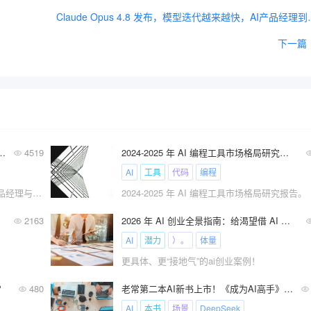
Claude Opus 4.8
下一篇
智能AI 产品经理与传统产品经理工作到底有什么不同？
4519
2024-2025 年 AI 编程工具市场格局研究报告
AI
工具
代码
编程
10000字长文，深度解读！人工智能AI 产品经理与传统产品经理工作到底有什么不同？
2024-2025 年 AI 编程工具市场格局研究报告。
南！
2163
2026 年 AI 创业全景指南：给渴望借 AI 逐梦的人!
AI
潜力
）。
体量
更具体、更“接地气”的ai创业案例！
？
480
老常第二本AI新书上市！《成为AI高手》系统学习掌握AI技能！
AI
本书
场景
DeepSeek