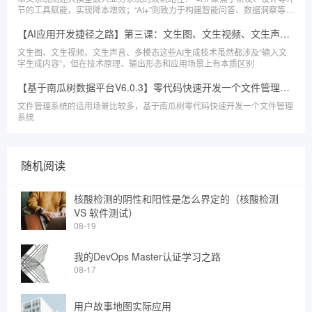
节的工具赋能，实现降本增效；“AI+”则致力于构建智能问答、数据洞察等创
新应用，重塑业务内核。文章旨在为组织从工具应用到战略重构的智能化升
级提供清晰蓝图与实施参考。
【AI应用开发捷径之路】第三课：文生图、文生视频、文生声音、多模态，如何选择合适的大模型？如何在SpringAI中应用这四种技术
文生图、文生视频、文生声音、多模态这些AI生成技术虽然都涉及“输入文
字生成内容”，但在技术原理、输出形态和应用场景上有本质区别
【基于南瓜树数据平台V6.0.3】零代码快速开发一个文件管理系统
文件管理系统的适用场景比较多，基于南瓜树零代码快速开发一个文件管理
系统
随机阅读
核酸检测的阴性和阳性是怎么界定的（核酸检测
VS 软件测试）
08-19
我的DevOps Master认证学习之路
08-17
用户故事地图实际应用