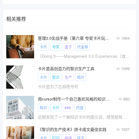
相关推荐
管理3.0实战手册（第六章 夸奖卡片玩起来）
1904
卡片
夸奖
盒子
代金券
《Doing It——Management 3.0 Experiences（放手去做——管理3.0实战手册）》是Ralph Van Roosmalen撰写的关于如何实践管理3.0的一本书。今天分享的是第六章：夸奖卡片玩起来！
卡片是高创造力的智识生产工具
1599
卡片
智识
生产
纸片
卡片是为了忘却而书写
用cursor制作一个自己喜欢风格的知识卡片
960
知识
卡片
###
内容
近期发现了一个做知识卡片的提示词，感觉挺有意思的，分享一下个大家
《智识的生产技术》拼卡成文最佳实践
1637
卡片
打印
排序
成文