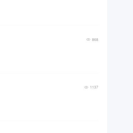
868
1137