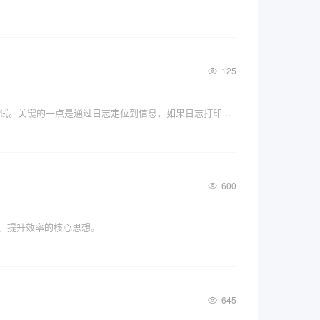
125
如何分析生产上遇到的问题呢？一般的步骤是：提取问题发生时间段的日志、开发通过日志定位问题、然后代码排查调试。关键的一点是通过日志定位到信息，如果日志打印的不够详细，是很难定位到问题的。
600
题、提升效率的核心思想。
645