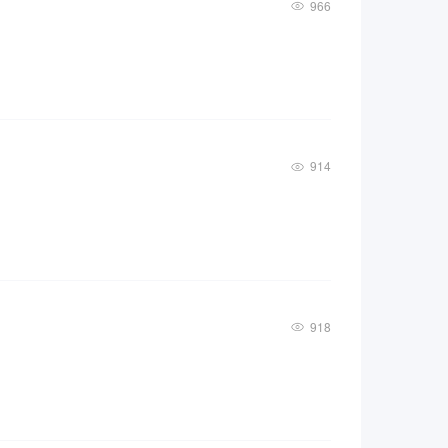
966
914
918