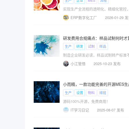
生产
企业
MES
流程
实现生产全流程的透明化、精细化管控
ERP数字化工厂
2026-01-29 
研发费用合规痛点：样品试制何时才算
生产
研发
试制
样品
制造企业研发必读，样品试制转产标准
小江管悟
2025-10-23 发布
小而精，一款功能完善的开源MES
生产
设置
物料
排班
源码100%开源，免费商用！
IT学习日记
2025-08-07 发布