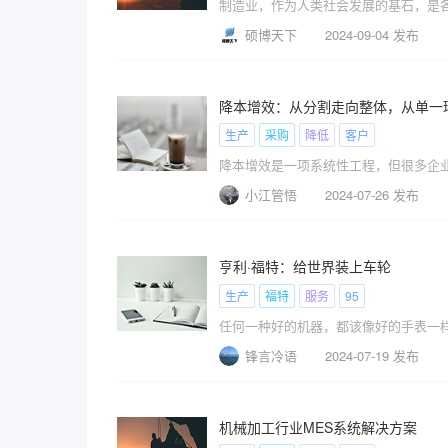
制造业，作为人类社会发展的基石，是
硕博天下
2024-09-04 发布
降本增效：从分割走向整体，从单一
生产
采购
降低
客户
降本增效是一项系统性工程，但很多企
小江管悟
2024-07-26 发布
亨利·福特：给世界装上车轮
生产
福特
服务
95
任何一种好的机器，都该像好的手表一
锋言冷语
2024-07-19 发布
机械加工行业MES系统解决方案