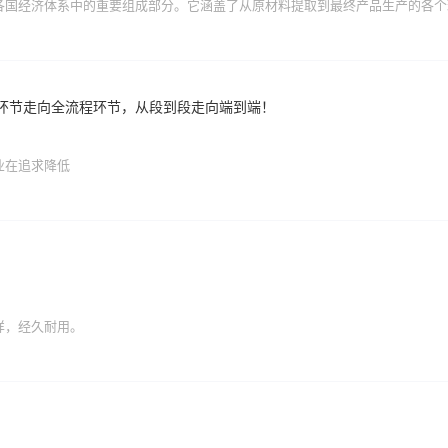
各国经济体系中的重要组成部分。它涵盖了从原材料提取到最终产品生产的各个
环节走向全流程环节，从段到段走向端到端！
业在追求降低
样，经久耐用。