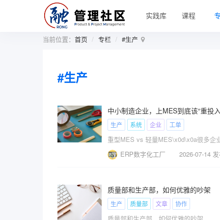
实践库
课程
当前位置：
首页
专栏
#生产
#生产
中小制造企业，上MES到底该“重投入
生产
系统
企业
工单
重型MES vs 轻量MES\x0d\x0a很
ERP数字化工厂
2026-07-14 
质量部和生产部，如何优雅的吵架
生产
质量部
文章
协作
质量部和生产部，如何优雅的吵架