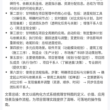
碑符号、依赖关系连线、进度指示器、资源分配信息。总结为“项目
时间计划的可视化表达”。
第二部分：甘特图在项目管理中的核心价值。包括：进度规划工具
（分解任务、明确时间节点）；实时跟踪（对比实际与计划，及时
发现偏差）；促进团队协作（透明化任务与关联）；增强干系人信
心（简洁呈现全貌）。
第三部分：甘特图在项目全周期的应用。启动阶段：制定整体计划
与依赖关系；执行阶段：跟踪进度与调整；变更阶段：评估影响并
重新规划；收尾阶段：总结进度经验。
第四部分：多元应用场景。软件开发（功能模块规划）、建筑工程
（施工工序）、制造业（生产计划）、市场推广/科研/活动策划等。
第五部分：主要使用群体。项目管理者（规划/分配/监控）、项目团
队成员（执行/协作）、项目干系人（了解进展/决策）、专业顾问
（提供方案）。
第六部分：使用全流程指南。步骤：明确项目目标与分解任务 → 确
定起止时间与依赖关系 → 使用工具绘制（如禅道） → 定期更新与
对比分析 → 发现偏差并调整（资源、顺序、时间） → 同步信息给
团队和干系人。
文章总结：本文以结构化方式系统梳理甘特图的定义、价值、应用
场景及操作流程，为项目管理实践提供了清晰、可落地的操作指
南。