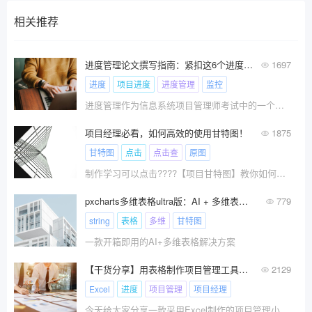
相关推荐
进度管理论文撰写指南：紧扣这6个进度管理子题目要点
1697
进度
项目进度
进度管理
监控
进度管理作为信息系统项目管理师考试中的一个重要部分，通常会考察以下几个子题目...
项目经理必看，如何高效的使用甘特图！
1875
甘特图
点击
点击查
原图
制作学习可以点击????【项目甘特图】教你如何制作项目管理甘特图，干货！
pxcharts多维表格ultra版：AI + 多维表，工作效率飙升！
779
string
表格
多维
甘特图
一款开箱即用的AI+多维表格解决方案
【干货分享】用表格制作项目管理工具，绝对大佬！
2129
Excel
进度
项目管理
项目经理
今天给大家分享一款采用Excel制作的项目管理小工具，非常实用。赶紧收藏！！