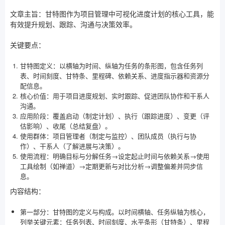
文章主旨：甘特图作为项目管理中可视化进度计划的核心工具，能
有效提升规划、跟踪、沟通与决策效率。
关键要点：
甘特图定义：以横轴为时间、纵轴为任务的条形图，包含任务列
表、时间刻度、甘特条、里程碑、依赖关系、进度指示器和资源分
配信息。
核心价值：用于项目进度规划、实时跟踪、促进团队协作和干系人
沟通。
应用阶段：覆盖启动（制定计划）、执行（跟踪进度）、变更（评
估影响）、收尾（总结复盘）。
使用群体：项目管理者（制定与监控）、团队成员（执行与协
作）、干系人（了解进展与决策）。
使用流程：明确目标与分解任务→设定起止时间与依赖关系→使用
工具绘制（如禅道）→定期更新与对比分析→调整偏差并同步信
息。
内容结构：
第一部分：甘特图的定义与构成。以时间横轴、任务纵轴为核心，
列举关键元素：任务列表、时间刻度、水平条形（甘特条）、里程