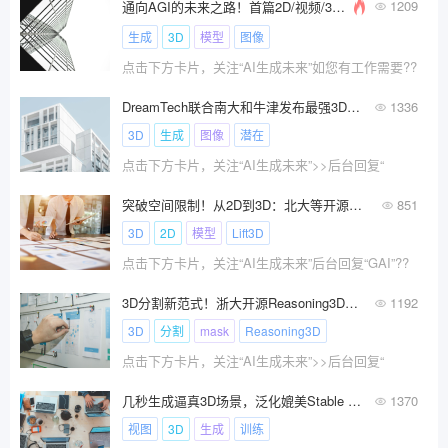
1209
通向AGI的未来之路！首篇2D/视频/3D/4D统一生成框架全景综述(港科大&中山等)
生成
3D
模型
图像
点击下方卡片，关注“AI生成未来”如您有工作需要??
DreamTech联合南大和牛津发布最强3D内容生成大模型——Direct3D
1336
3D
生成
图像
潜在
点击下方卡片，关注“AI生成未来”>>后台回复“
突破空间限制！从2D到3D：北大等开源Lift3D，助力精准具身智能操作！
851
3D
2D
模型
Lift3D
点击下方卡片，关注“AI生成未来”后台回复“GAI”??
3D分割新范式！浙大开源Reasoning3D：通过大视觉语言模型搞定3D部件分割
1192
3D
分割
mask
Reasoning3D
点击下方卡片，关注“AI生成未来”>>后台回复“
几秒生成逼真3D场景，泛化媲美Stable Diffusion | 浙大&蚂蚁等提出Prometheus
1370
视图
3D
生成
训练