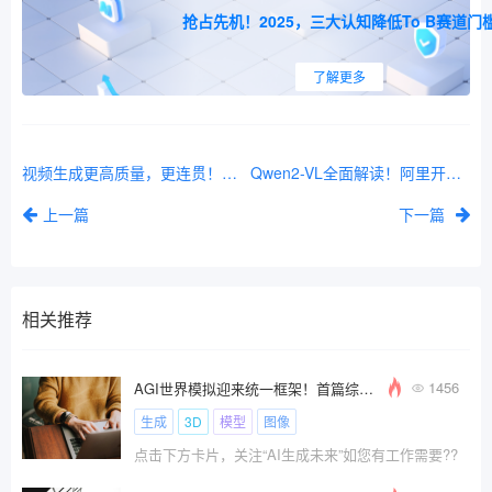
抢占先机！2025，三大认知降低To B赛道门
了解更多
视频生成更高质量，更连贯！关键帧插值创新技术——Generative Inbetweening开源
Qwen2-VL全面解读！阿里开源多模态视觉语言模型，多项超越GPT4o与Claude 3.5-Sonnet
上一篇
下一篇
相关推荐
1456
AGI世界模拟迎来统一框架！首篇综述打通2D→视频→3D→4D生成全链路！
生成
3D
模型
图像
点击下方卡片，关注“AI生成未来”如您有工作需要??