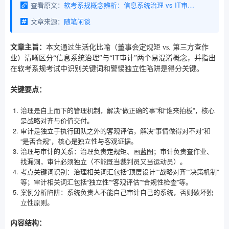
查看原文：
软考系规概念辨析：信息系统治理 vs IT审计？这两个最容易搞混的概念，3分钟教你区分
文章来源：
随笔闲谈
文章主旨：
本文通过生活化比喻（董事会定规矩 vs. 第三方查作
业）清晰区分“信息系统治理”与“IT审计”两个易混淆概念，并指出
在软考系规考试中识别关键词和警惕独立性陷阱是得分关键。
关键要点：
治理是自上而下的管理机制，解决“做正确的事”和“谁来拍板”，核心
是战略对齐与价值交付。
审计是独立于执行团队之外的客观评估，解决“事情做得对不对”和
“是否合规”，核心是独立性与客观证据。
治理与审计的关系：治理负责定规矩、画蓝图；审计负责查作业、
找漏洞，审计必须独立（不能既当裁判员又当运动员）。
考点关键词识别：治理相关词汇包括“顶层设计”“战略对齐”“决策机制”
等；审计相关词汇包括“独立性”“客观评估”“合规性检查”等。
案例分析陷阱：系统负责人不能自己审计自己的系统，否则破坏独
立性原则。
内容结构：