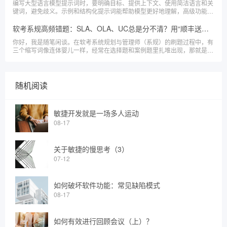
编写大型语言模型提示词时，要明确目标、提供上下文、使用简洁语言和关
键词，避免歧义。示例和结构化提示词能帮助模型更好地理解，高级功能和
持续优化可提高性能。借鉴经验有助于提升提示词质量，从而获得准确和有
价值的文本生成。
软考系规高频错题：SLA、OLA、UC总是分不清？用“顺丰送快递”一次理顺
你好，我是随笔闲谈。在软考系统规划与管理师（系规）的刷题过程中，有
三个缩写词像连体婴儿一样，经常在选择题和案例题里扎堆出现，那就是：
SLA、 OLA 和 UC。
随机阅读
敏捷开发就是一场多人运动
08-17
关于敏捷的慢思考（3）
07-12
如何破坏软件功能：常见缺陷模式
08-17
如何有效进行回顾会议（上）？