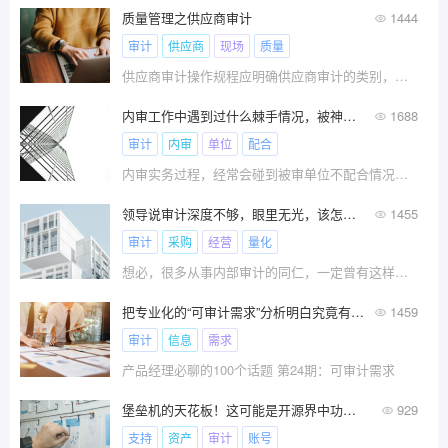
质量管理之供应商审计
1444
审计
供应商
现场
质量
供应商审计操作规程应明确供应商审计的类别，一般分为书面审计和现场审计；审计方法分为远程审计、现场审计、远程审计+现场审计。
内审工作中遇到过什么棘手情况，被神单位不配合，要不到资料，如何办呢？
1688
审计
内审
单位
配合
内审实务过程，经常会碰到被审单位不配合情况，比
领导说审计深度不够，眼里无光，该怎么办呢，应从哪里入手破局呢？
1455
审计
采购
经营
量化
想必，很多从事内部审计的同仁，一定曾有这样类似
把专业化的“可审计需求”分析明白究竟有多香？
1459
审计
信息
需求
产品经理必聊的100个话题 第24期：可审计需求
堡垒机的天花板！这可能是开源界中功能最强大的堡垒机
929
支持
资产
审计
账号