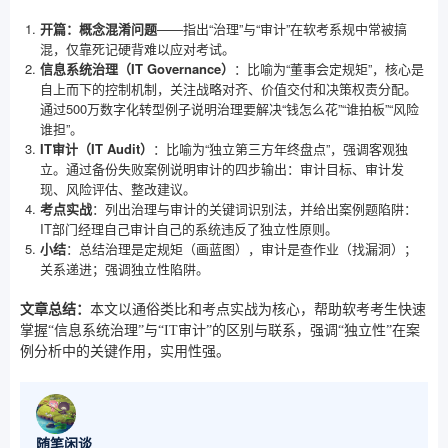
开篇：概念混淆问题
——指出“治理”与“审计”在软考系规中常被搞
混，仅靠死记硬背难以应对考试。
信息系统治理（IT Governance）
：比喻为“董事会定规矩”，核心是
自上而下的控制机制，关注战略对齐、价值交付和决策权责分配。
通过500万数字化转型例子说明治理要解决“钱怎么花”“谁拍板”“风险
谁担”。
IT审计（IT Audit）
：比喻为“独立第三方年终盘点”，强调客观独
立。通过备份失败案例说明审计的四步输出：审计目标、审计发
现、风险评估、整改建议。
考点实战
：列出治理与审计的关键词识别法，并给出案例题陷阱：
IT部门经理自己审计自己的系统违反了独立性原则。
小结
：总结治理是定规矩（画蓝图），审计是查作业（找漏洞）；
关系递进；强调独立性陷阱。
文章总结：
本文以通俗类比和考点实战为核心，帮助软考考生快速
掌握“信息系统治理”与“IT审计”的区别与联系，强调“独立性”在案
例分析中的关键作用，实用性强。
随笔闲谈