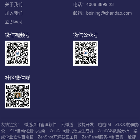
关于我们
电话：4006 8899 23
加入我们
邮箱：beining@chandao.com
立即学习
微信视频号
微信公众号
社区微信群
友情链接：
禅道项目管理软件
云禅道
敏捷开发
喧喧IM
ZDOO协同办
公
ZTF自动化测试框架
ZenData测试数据生成器
ZenDAS数据分析
渠
成企业软件百宝箱
ZenShot开源截图工具
ZenPanel服务控制面板
敏捷