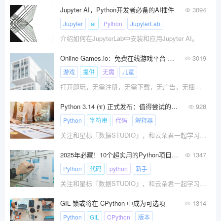
Jupyter AI，Python开发者必备的AI插件
3094
Jupyter
ai
Python
JupyterLab
介绍如何在JupyterLab中安装和应用Jupyter AI。
Online Games.io：免费在线游戏平台 免注册即点即玩！
3019
游戏
提供
无需
儿童
打开即玩，无需注册，无需下载，无广告，无捆绑，有儿童保护区
Python 3.14 (π) 正式发布：值得尝试的酷炫新功能
928
Python
字符串
代码
解释器
关注和星标『数据STUDIO』，和云朵君一起学习数据分析与挖掘！
2025年必藏！10个超实用的Python项目GitHub仓库
1347
Python
代码
python
新手
关注和星标『数据STUDIO』，和云朵君一起学习数据分析与挖掘！
GIL 锁或将在 CPython 中成为可选项
1314
Python
GIL
CPython
版本