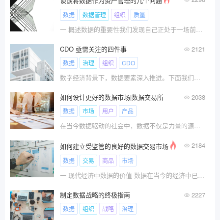
谈谈将数据作为资产管理的几个问题
数据
数据管理
组织
质量
一 概述数据的重要性我们发现自己正处于一场前所未有的数据革命之中。我们采取的每一个行动，我们进行的每一笔交易，以及我们的每一次互动都会产生数据。
CDO 亟需关注的四件事
2121
数据
治理
组织
CDO
数字经济背景下，数据要素深入推进。下面我们将深
如何设计更好的数据市场|数据交易所
2038
数据
市场
用户
产品
在当今数据驱动的社会中，数据不仅是力量的源泉，而且是推动业务成功、为决策提供信息并释放新机遇的重要资产。
2184
如何建立受监管的良好的数据交易市场
数据
交易
商品
市场
一 现代经济中数据的价值 数据在当今的经济中已变??
制定数据战略的终极指南
2227
数据
组织
战略
治理