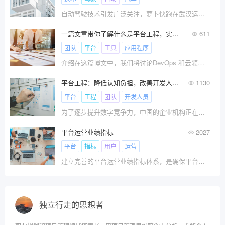
自动驾驶技术引发广泛关注，萝卜快跑在武汉运营及北京相关意见征集令出租车和网约车司机恐慌。本文探讨其未来，认为自动驾驶必将取代现有技术，短期内萝卜快跑会加大自购车辆投入但长期不会。未来其商业模式或为售卖软件，主要市场在私家车，将带来诸多影响。
一篇文章带你了解什么是平台工程，实施平台工程你需要具体做什么？
611
团队
平台
工具
应用程序
介绍在这篇博文中，我们将讨论DevOps 和云领域中一个相对较新的热门话题，即“平台工程”。
平台工程：降低认知负担，改善开发人员体验提升企业的数字生产力
1130
平台
工程
团队
开发人员
为了逐步提升数字竞争力，中国的企业机构正在向组装式架构转型，推动了云原生平台、DevOps平台的采用。
平台运营业绩指标
2027
平台
指标
用户
运营
建立完善的平台运营业绩指标体系，是确保平台健康发展和优化运营的重要手段。平台运营的业绩指标通常包括用户量、平台收入、市场份额、客户满意度等指标。
独立行走的思想者