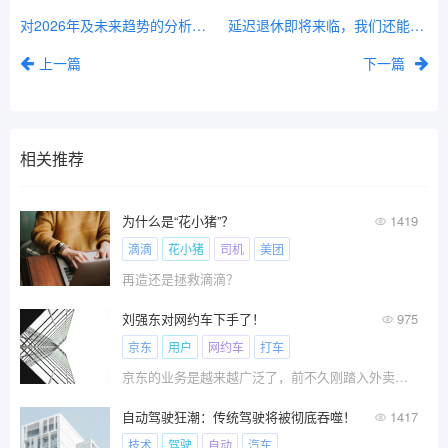
对2026年及未来趋势的分析和展望，每个人都值得思考！
延迟退休即将来临，我们还能做些什么（上）
上一篇
下一篇
相关推荐
为什么是“花小猪”？
1419
滴滴
花小猪
司机
美团
再造还是拯救滴滴？
刘强东对网约车下手了！
975
京东
用户
网约车
打车
京东的业务是越来越广泛了，前不久刚踏入外卖市场?
自动驾驶狂潮：传统驾驶将被彻底吞噬！
1417
技术
驾驶
自动
汽车