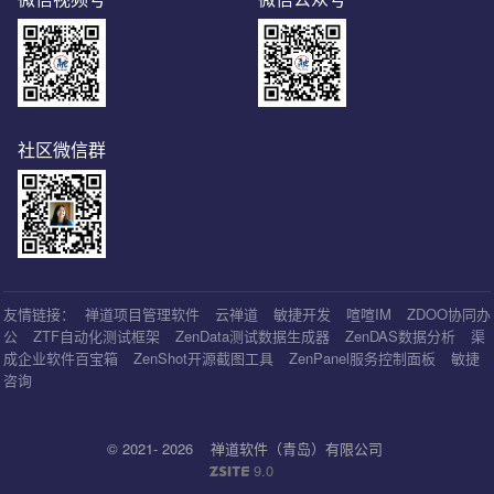
社区微信群
友情链接：
禅道项目管理软件
云禅道
敏捷开发
喧喧IM
ZDOO协同办
公
ZTF自动化测试框架
ZenData测试数据生成器
ZenDAS数据分析
渠
成企业软件百宝箱
ZenShot开源截图工具
ZenPanel服务控制面板
敏捷
咨询
© 2021- 2026
禅道软件（青岛）有限公司
9.0
ZSITE