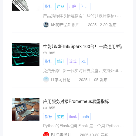
指标
产品
用户
）。
产品指标体系搭建指南：从0到1设计指标+数据驱动决策实战（附实战秘籍）
kK的产品知识库
2025-12-20 发布
性能超越Flink/Spark 100倍！一款通用型流
985
指标
统计
流式
XL
免费开源！新一代实时计算底座，支持处理海量数据+高并发场景！
IT学习日记
2025-11-05 发布
应用服务对接Prometheus暴露指标
855
指标
监控
flask
path
Python的Flask框架 Flask 是一个用 Python 编写的轻量级 We
BUG弄潮儿
2025-10-22 发布