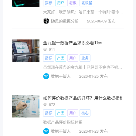
指标
用户
老板
北极星
大家好，我是随风；咱们来聊一个特别“要命”的话题。
随风的数据分析
2026-06-09 发布
金九银十数据产品求职必看Tips
611
指标
产品
用户
业务
虽然现在萧条的金九银十已经既不金也不银了，但对
数据干饭人
2026-01-25 发布
如何评价数据产品的好坏？用什么数据指标？
672
指标
产品
用户
核心
数据产品评价指标体系
数据干饭人
2026-01-23 发布