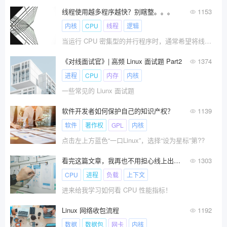
线程使用越多程序越快？别瞎整。。。
1153
内核
CPU
线程
逻辑
当运行 CPU 密集型的并行程序时，通常希望将线程或??
《对线面试官》| 高频 Linux 面试题 Part2
1374
进程
CPU
内存
内核
一些常见的 Liunx 面试题
软件开发者如何保护自己的知识产权？
1139
软件
著作权
GPL
内核
点击左上方蓝色“一口Linux”，选择“设为星标”第??
看完这篇文章，我再也不用担心线上出现CPU性能问题了（上）
1303
CPU
进程
负载
上下文
进来给我学习如何看 CPU 性能指标！
Linux 网络收包流程
1192
数据
数据包
网卡
内核