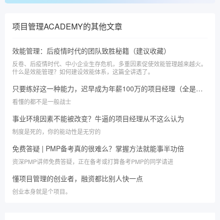
项目管理ACADEMY
的其他文章
效能管理：后疫情时代的团队致胜秘籍（建议收藏）
反卷、后疫情时代、中小企业生存危机，多重因素促使效能管理越来越火。
什么是效能管理？如何建设效能体系，这篇全讲透了。
只要练好这一种能力，迟早成为年薪100万的项目经理（全是干货）
看懂的都不是一般战士
事业环境因素不能被改变？牛逼的项目经理从不这么认为
制度是死的，你的能动性是无穷的
免费答疑 | PMP备考真的很难么？掌握方法就能事半功倍
资深PMP讲师免费答疑，正在备考或打算备考PMP的同学请进
懂项目管理的创业者，融资都比别人快一点
创业本身就是个项目。