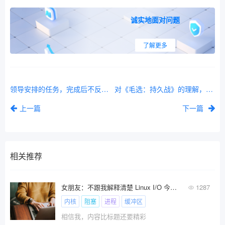
诚实地面对问题
了解更多
领导安排的任务，完成后不反馈，不决策，一直拖。怎么办？千万不要追着问
对《毛选：持久战》的理解，是中年职场人转型成败的关键
上一篇
下一篇
相关推荐
女朋友：不跟我解释清楚 Linux I/O 今晚你就睡沙发吧！
1287
内核
阻塞
进程
缓冲区
相信我，内容比标题还要精彩