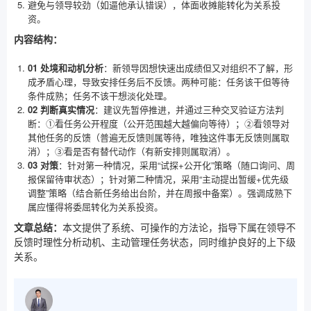
避免与领导较劲（如逼他承认错误），体面收摊能转化为关系投
资。
内容结构：
01 处境和动机分析
：新领导因想快速出成绩但又对组织不了解，形
成矛盾心理，导致安排任务后不反馈。两种可能：任务该干但等待
条件成熟；任务不该干想淡化处理。
02 判断真实情况
：建议先暂停推进，并通过三种交叉验证方法判
断：①看任务公开程度（公开范围越大越偏向等待）；②看领导对
其他任务的反馈（普遍无反馈则属等待，唯独这件事无反馈则属取
消）；③看是否有替代动作（有新安排则属取消）。
03 对策
：针对第一种情况，采用“试探+公开化”策略（随口询问、周
报保留待审状态）；针对第二种情况，采用“主动提出暂缓+优先级
调整”策略（结合新任务给出台阶，并在周报中备案）。强调成熟下
属应懂得将委屈转化为关系投资。
文章总结：
本文提供了系统、可操作的方法论，指导下属在领导不
反馈时理性分析动机、主动管理任务状态，同时维护良好的上下级
关系。