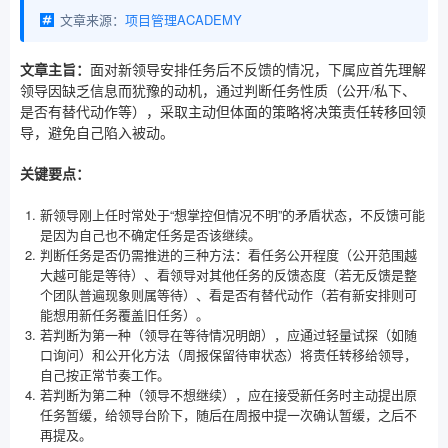
文章来源：
项目管理ACADEMY
文章主旨：
面对新领导安排任务后不反馈的情况，下属应首先理解
领导因缺乏信息而犹豫的动机，通过判断任务性质（公开/私下、
是否有替代动作等），采取主动但体面的策略将决策责任转移回领
导，避免自己陷入被动。
关键要点：
新领导刚上任时常处于“想掌控但情况不明”的矛盾状态，不反馈可能
是因为自己也不确定任务是否该继续。
判断任务是否仍需推进的三种方法：看任务公开程度（公开范围越
大越可能是等待）、看领导对其他任务的反馈态度（若无反馈是整
个团队普遍现象则属等待）、看是否有替代动作（若有新安排则可
能想用新任务覆盖旧任务）。
若判断为第一种（领导在等待情况明朗），应通过轻量试探（如随
口询问）和公开化方法（周报保留待审状态）将责任转移给领导，
自己按正常节奏工作。
若判断为第二种（领导不想继续），应在接受新任务时主动提出原
任务暂缓，给领导台阶下，随后在周报中提一次确认暂缓，之后不
再提及。