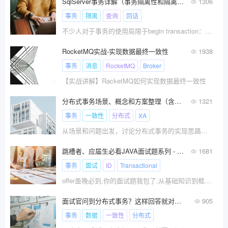
SqlServer事务详解（事务隔离性和隔离级别详解）
1306
事务
隔离
查询
回话
不少人对于事务的使用局限于begin transaction：开始事务、commit transaction：提交事务、rollback transaction：回滚事务的初步运用。并且知道使用事务后， 事务中所有操作命令必须作为一个整
RocketMQ实战-实现数据最终一致性
1938
事务
消息
RocketMQ
Broker
【实战讲解】RacketMQ如何实现数据最终一致性
分布式事务场景、概念和方案整理（含概念图）
1321
事务
一致性
分布式
XA
从场景和问题出发，讨论分布式事务的实现思路，并对业界常见的概念进行了辨析，用于指导分布式事务方案选择。
跳槽者、应届生必看JAVA面试题系列 - JAVA基础知识(五)
1681
事务
面试
ID
Transactional
offer虽晚必到,你的面试题我包了,从基础知识到框架,从简历包装到hr询问问题。
面试官问到分布式事务？这样回答就对了！
905
事务
数据
一致性
分布式