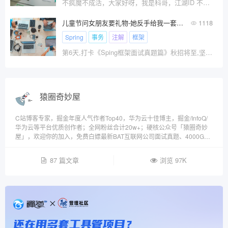
不疯魔不成活，大家好呀，我是科哥，江湖ID 不码不疯魔 小王面试某互联网公司高级开发岗位，介绍项目的时候，
儿童节问女朋友要礼物-她反手给我一套Spring框架面试真题!
1118
Spring
事务
注解
框架
第6天,打卡《Sping框架面试真题篇》秋招将至,坚持每日学习、打卡、冲向大厂！！\x0a\x0a祝大家儿童节快乐、如果看完文章能够给你带来一些欢乐、一些收获、那就是我送给你儿童节最好的礼物。
猿圈奇妙屋
C站博客专家，掘金年度人气作者Top40，华为云十佳博主，掘金/InfoQ/
华为云等平台优质创作者；全网粉丝合计20w+；硬核公众号「猿圈奇妙
屋」，欢迎你的加入，免费白嫖最新BAT互联网公司面试真题、4000G电
子书籍、简历模板等海量资料。
87 篇文章
浏览 97K
还在用多套工具管项目？