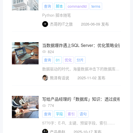
查询
脚本
commandId
terms
Python 脚本随笔
杰哥的IT之旅
2026-06-09 发布
当数据爆炸遇上SQL Server：优化策略全链路解
824
查询
01
优化
分片
数据驱动的时代，海量数据冲击下的数据库性能成为系统成败的关键。SQL Server作为企业级数据库的常青树，面对单表亿级数据量时，我们往往陷入分库分表与否的抉择困境。我们浅浅的解析一下从索引优化到架构升级的全链路优化策略
熊泽有话说
2025-11-02 发布
写给产品经理的「数据库」知识：透过皮相看结
774
查询
字段
索引
语句
5770字：E-R、主键、预留字段、索引……
产品参赵
2025-10-17 发布