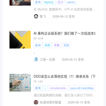
查询
MySQL
区分
admin
在 MySQL 数据库中，UTF-8 及其变体是最常用的字符集。
鲁飞
2026-06-12 发布
AI 重构企业级系统？我们做了一次低成本实践
419
查询
系统
考勤
实践
。
江南一点雨
2026-06-10 发布
DDD该怎么去落地实现（7）继承关系（下）
141
查询
<
includerefid=
java.util.HashMap
通过前面两期的讲解，我们深入探讨了DDD中继承关系如何落地软件开发。但对于有继承关系的领域对象来说，其设计远比我们想象的要复杂，今天我们就接着这个的话题继续探讨吧！
充满诗意的联盟
2026-06-10 发布