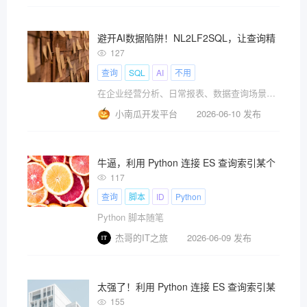
避开AI数据陷阱！NL2LF2SQL，让查询精准可控​
127
查询
SQL
AI
不用
在企业经营分析、日常报表、数据查询场景里，大家一直有个朴素的愿望：用大白话提问，AI就能自动写出查询语句，从数据库里拿出准确结果。比如问一句“过去7天各区域销售额和同比增速”，AI立刻给出答案
小南瓜开发平台
2026-06-10 发布
牛逼，利用 Python 连接 ES 查询索引某个字
117
查询
脚本
ID
Python
Python 脚本随笔
杰哥的IT之旅
2026-06-09 发布
太强了！利用 Python 连接 ES 查询索引某个
155