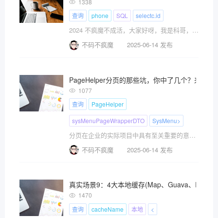
1338
查询
phone
SQL
selectc.id
2024 不疯魔不成活，大家好呀，我是科哥，江湖ID 不码不疯魔 谈到MySQL分页，相信大家首选limit
不码不疯魔
2025-06-14 发布
PageHelper分页的那些坑，你中了几个？来我
1077
查询
PageHelper
sysMenuPageWrapperDTO
SysMenu>
分页在企业的实际项目中具有至关重要的意义。它可以帮助企业更高效地处理大量数据，提高用户体验，满足特定的业务需求，并确保系统的稳定运行。此文主要介绍PageHelper踩坑系列及处理方案
不码不疯魔
2025-06-14 发布
真实场景9：4大本地缓存(Map、Guava、Ehcac
1470
查询
cacheName
本地
<