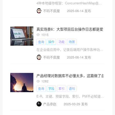
4种本地缓存框架：ConcurrentHashMap自定义缓存、Guava Cache、Ehcache、Caffeine。选好且用好了，能提升100倍性能
不码不疯魔
2025-06-14 发布
真实场景6：大型项目后台操作日志都是爱这样优
1015
查询
操作
功能
场景
在企业级应用中，记录后端用户操作各种功能的日志，方便未来发现业务有问题，能通过用户操作日志追溯全流程。分析某些功能点击的次数，判断哪些功能经常使用，那些功能不经常使用甚至可以下线，通过这种量化的分析，对于产品未来的功能规划也起到指导作用。
不码不疯魔
2025-06-14 发布
产品经理对数据库不必懂太多，这篇做了总结
1282
查询
字段
索引
语句
E-R、主键、预留字段、索引，PM不必知道太多
产品参赵
2025-03-29 发布