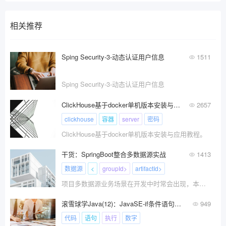
相关推荐
Sping Security-3-动态认证用户信息
1511
Sping Security-3-动态认证用户信息
ClickHouse基于docker单机版本安装与应用教程
2657
clickhouse
容器
server
密码
ClickHouse基于docker单机版本安装与应用教程。
干货：SpringBoot整合多数据源实战
1413
数据源
<
groupId>
artifactId>
项目多数据源业务场景在开发中时常会出现，本文通过实战的方式，介绍SpringBoot结合Mybatis和Mybatis-plus实现多数据源整合应用。
滚雪球学Java(12)：JavaSE-if条件语句入门指南：掌握代码分支流程！
949
代码
语句
执行
数字