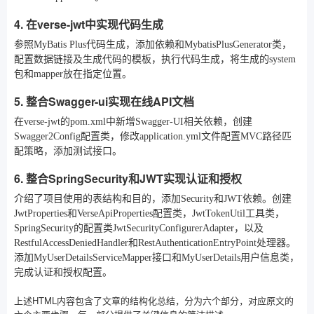
4. 在verse-jwt中实现代码生成
参照MyBatis Plus代码生成，添加依赖和MybatisPlusGenerator类，
配置数据链接及生成代码的模板，执行代码生成，将生成的system
包和mapper放在指定位置。
5. 整合Swagger-ui实现在线API文档
在verse-jwt的pom.xml中新增Swagger-UI相关依赖，创建
Swagger2Config配置类，修改application.yml文件配置MVC路径匹
配策略，添加测试接口。
6. 整合SpringSecurity和JWT实现认证和授权
介绍了项目使用的表结构和目的，添加Security和JWT依赖。创建
JwtProperties和VerseApiProperties配置类，JwtTokenUtil工具类，
SpringSecurity的配置类JwtSecurityConfigurerAdapter，以及
RestfulAccessDeniedHandler和RestAuthenticationEntryPoint处理器。
添加MyUserDetailsServiceMapper接口和MyUserDetails用户信息类，
完成认证和授权配置。
上述HTML内容包含了文章的结构化总结，分为六个部分，对应原文的