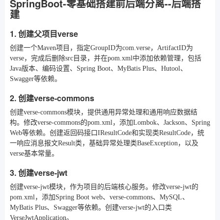
SpringBoot-零基础搭建前后端分离--后端搭
建
1. 创建父项目verse
创建一个Maven项目，指定GroupID为com.verse，ArtifactID为
verse，完成后删除src目录，并在pom.xml中添加依赖管理，包括
Java版本、编码设置、Spring Boot、MyBatis Plus、Hutool、
Swagger等依赖。
2. 创建verse-commons
创建verse-commons模块，提供通用异常处理和通用响应数据结
构。修改verse-commons的pom.xml，添加Lombok、Jackson、Spring
Web等依赖。创建返回码接口IResultCode和实现类ResultCode，统
一响应消息报文Result类，基础异常处理类BaseException，以及
verse基本常量。
3. 创建verse-jwt
创建verse-jwt模块，作为项目的后端核心服务。修改verse-jwt的
pom.xml，添加Spring Boot web、verse-commons、MySQL、
MyBatis Plus、Swagger等依赖。创建verse-jwt的入口类
VerseJwtApplication。