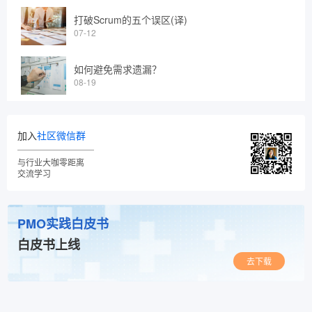
打破Scrum的五个误区(译)
07-12
如何避免需求遗漏？
08-19
加入
社区微信群
与行业大咖零距离
交流学习
PMO实践白皮书
白皮书上线
去下载