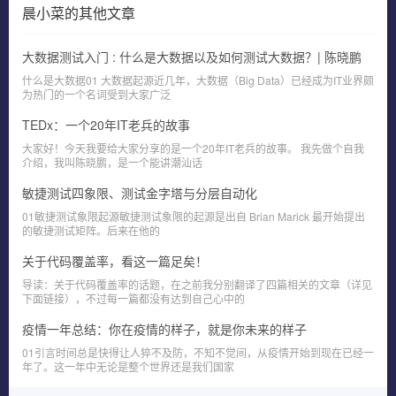
晨小菜
的其他文章
大数据测试入门 : 什么是大数据以及如何测试大数据？| 陈晓鹏
什么是大数据01 大数据起源近几年，大数据（Big Data）已经成为IT业界颇
为热门的一个名词受到大家广泛
TEDx：一个20年IT老兵的故事
大家好！今天我要给大家分享的是一个20年IT老兵的故事。 我先做个自我
介绍，我叫陈晓鹏，是一个能讲潮汕话
敏捷测试四象限、测试金字塔与分层自动化
01敏捷测试象限起源敏捷测试象限的起源是出自 Brian Marick 最开始提出
的敏捷测试矩阵。后来在他的
关于代码覆盖率，看这一篇足矣！
导读：关于代码覆盖率的话题，在之前我分别翻译了四篇相关的文章（详见
下面链接），不过每一篇都没有达到自己心中的
疫情一年总结：你在疫情的样子，就是你未来的样子
01引言时间总是快得让人猝不及防，不知不觉间，从疫情开始到现在已经一
年了。这一年中无论是整个世界还是我们国家