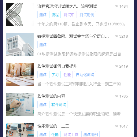
流程管理培训试题之八、流程测试
1484
测试
流程
测试中
测试用例
十年之约第110篇，截止到今天，已完成110/3650。
敏捷测试四象限、测试金字塔与分层自动化
3218
测试
01敏捷测试象限起源敏捷测试象限的起源是出自 Brian Marick 最开始提出的敏捷测试矩阵。后来在他的
软件测试如何自我提升
2419
测试
学习
性能
自动化测试
当一个软件测试工程师刚刚进入行业一到三年的时间?
软件测试的内容
1785
测试
软件测试
简介软件测试是一个快速发展的职业领域，随着信息技术的不断发展和应用，软件测试的重要性也越来越受到重视。
性能测试的一二三
1617
测试
性能
测试工具
测试用例