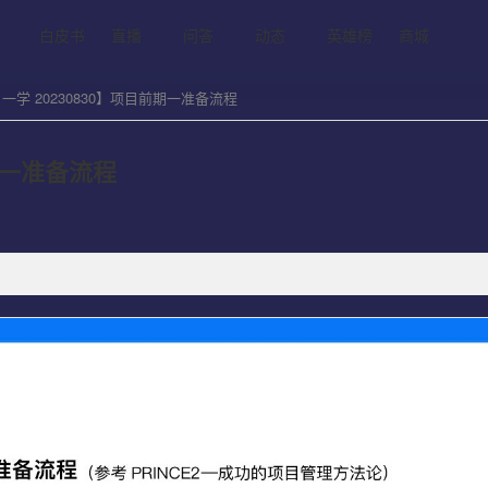
白皮书
直播
问答
动态
英雄榜
商城
一学 20230830】项目前期一准备流程
期一准备流程