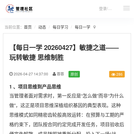
登录/注册
当前位置：
首页
动态
每日学习
每日一学
【每日一学 20260427】敏捷之道——
玩转敏捷 思维制胜
2026-04-27 14:37:00
蓉蓉
原创
286
1 、项目思维到产品思维
当管理者面对需求时，第一反应是“怎么做”而非“为什么
做”，这正是项目思维深植组织基因的典型表现。这种
思维模式如同精密齿轮般高效运转：在预算与工期的严
格约束下，团队按合同约定完成开发任务，项目验收后
便宣告解散，成员随即被重新分配，投入下一场“战