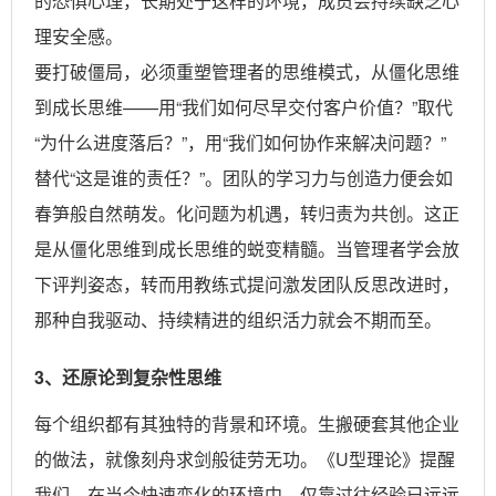
的恐惧心理，长期处于这样的环境，成员会持续缺乏心
理安全感。
要打破僵局，必须重塑管理者的思维模式，从僵化思维
到成长思维——用“我们如何尽早交付客户价值？”取代
“为什么进度落后？”，用“我们如何协作来解决问题？”
替代“这是谁的责任？”。团队的学习力与创造力便会如
春笋般自然萌发。化问题为机遇，转归责为共创。这正
是从僵化思维到成长思维的蜕变精髓。当管理者学会放
下评判姿态，转而用教练式提问激发团队反思改进时，
那种自我驱动、持续精进的组织活力就会不期而至。
3、还原论到复杂性思维
每个组织都有其独特的背景和环境。生搬硬套其他企业
的做法，就像刻舟求剑般徒劳无功。《U型理论》提醒
我们，在当今快速变化的环境中，仅靠过往经验已远远