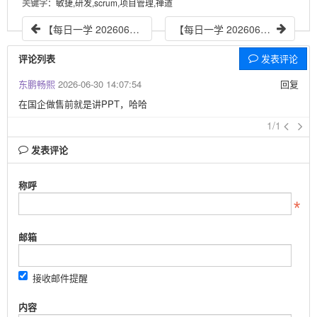
关键字
：敏捷,研发,scrum,项目管理,禅道
【每日一学 20260605】IPD的核心思想
【每日一学 20260609】商业机会分析过程
评论列表
发表评论
东鹏畅熙
2026-06-30 14:07:54
回复
在国企做售前就是讲PPT，哈哈
1/1
发表评论
称呼
邮箱
接收邮件提醒
内容