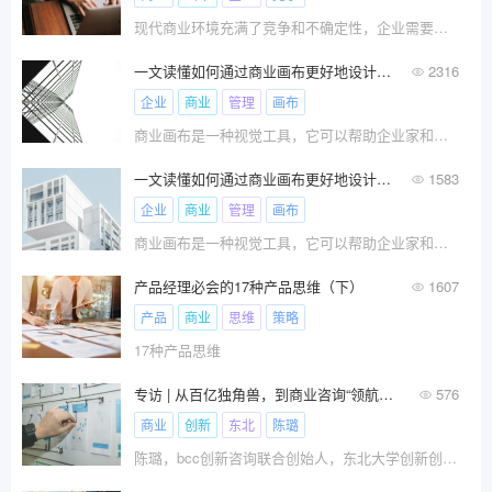
现代商业环境充满了竞争和不确定性，企业需要一种工具来帮助他们更好地理解商业模式，以便应对市场变化和竞争压力。商业画布正是这样一种工具，能够帮助企业全面地了解商业业务的不同方面，包括市场需求、竞争环境、产品或服务设计、价值主张、渠道和销售等。
一文读懂如何通过商业画布更好地设计商业模式
2316
企业
商业
管理
画布
商业画布是一种视觉工具，它可以帮助企业家和团队更好地理解和设计他们的商业模式。
一文读懂如何通过商业画布更好地设计商业模式
1583
企业
商业
管理
画布
商业画布是一种视觉工具，它可以帮助企业家和团队更好地理解和设计他们的商业模式。
产品经理必会的17种产品思维（下）
1607
产品
商业
思维
策略
17种产品思维
专访 | 从百亿独角兽，到商业咨询“领航者”——用知行合一，恪守商业匠心
576
商业
创新
东北
陈璐
陈璐，bcc创新咨询联合创始人，东北大学创新创业导师，转转前联合创始人\x26amp;COO