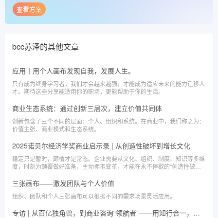
查看方案
bcc苏泽
的其他文章
应用丨用个人画布发现自我，发展人生。
只有成为终身学习者，我们才会越来越强，才能成为适应未来的能力迁移人
才。期待这些分享能适用你的职场，更能帮助于你的生活。
商业生态系统：通过创新三层次，建立价值共同体
创新包含了三个不同的层面：个人、组织和系统。在商业中，我们称之为：
价值主张、商业模式和生态系统。
2025诺贝尔经济学奖商业启示录 | 从创造性破坏到增长文化
稳定只是暂时，颠覆才是常态。企业需要从文化、组织、制度、知识等多维
度，时刻为颠覆做好准备，主动拥抱变革，才能在永不停歇的“创造性破坏”
循环中获得持续的增长。
三张画布——激发团队与个人价值
组织、团队和个人三张画布可以根据不同的需求场景灵活应用。
专访 | 从百亿独角兽，到商业咨询“领航者”——用知行合一，恪守商业匠心