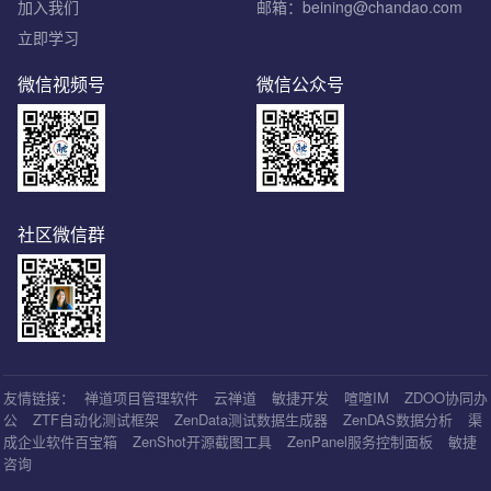
加入我们
邮箱：beining@chandao.com
立即学习
微信视频号
微信公众号
社区微信群
友情链接：
禅道项目管理软件
云禅道
敏捷开发
喧喧IM
ZDOO协同办
公
ZTF自动化测试框架
ZenData测试数据生成器
ZenDAS数据分析
渠
成企业软件百宝箱
ZenShot开源截图工具
ZenPanel服务控制面板
敏捷
咨询