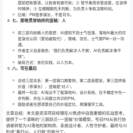
提前把账算清，让取舍有据可依；② 管节奏而非管进度，在该停
时喊停；③ 在模糊期先手判断，为负责人争取决策时间。
比喻：PM是参谋长，不是司令。
七、那根贯穿始终的竖轴：人
前三层均依赖人的意愿：AI感知不到士气低落，落地AI最大的坎
是身份认同（害怕被取代），情绪、信任、士气需PM一对一沟
通。
作者定义自身角色：“我们负责解决'人不爽'，AI负责解决'事不
快'”。
破局方式：亲历实践，以人为本。
八、写在最后
总结三层关系：第一层窗口期要快，第二层高壁垒，第三层终极
价值（参谋长），竖轴是“对人”。
最终一句话：AI淘汰不了能落地AI、设计系统、在不确定中先一
步判断、并在人间建立共识的PM。
鼓励读者先想清楚自己的价值定位，再慢慢学工具。
文章总结：本文是资深项目经理在AI焦虑中自我重塑的实战思考，
提供了一个清晰的“三层跃迁+一竖轴”价值模型，号召PM从执行协
调者转型为AI落地的架构师、系统设计者、人性守护者，最终与AI
形成“事归AI，人归我”的新分工。