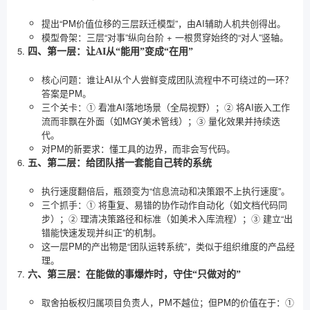
提出“PM价值位移的三层跃迁模型”，由AI辅助人机共创得出。
模型骨架：三层“对事”纵向台阶 + 一根贯穿始终的“对人”竖轴。
四、第一层：让AI从“能用”变成“在用”
核心问题：谁让AI从个人尝鲜变成团队流程中不可绕过的一环？
答案是PM。
三个关卡：① 看准AI落地场景（全局视野）；② 将AI嵌入工作
流而非飘在外面（如MGY美术管线）；③ 量化效果并持续迭
代。
对PM的新要求：懂工具的边界，而非会写代码。
五、第二层：给团队搭一套能自己转的系统
执行速度翻倍后，瓶颈变为“信息流动和决策跟不上执行速度”。
三个抓手：① 将重复、易错的协作动作自动化（如文档代码同
步）；② 理清决策路径和标准（如美术入库流程）；③ 建立“出
错能快速发现并纠正”的机制。
这一层PM的产出物是“团队运转系统”，类似于组织维度的产品经
理。
六、第三层：在能做的事爆炸时，守住“只做对的”
取舍拍板权归属项目负责人，PM不越位；但PM的价值在于：①