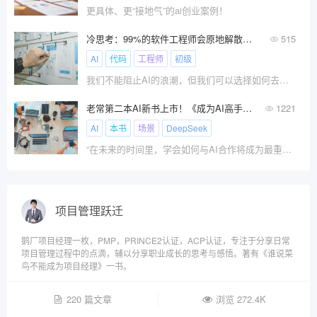
更具体、更“接地气”的ai创业案例！
冷思考：99%的软件工程师会原地解散吗？
515
AI
代码
工程师
初级
我们不能阻止AI的浪潮，但我们可以选择如何去驾驭它。
老常第二本AI新书上市！《成为AI高手》系统学习掌握AI技能！
1221
AI
本书
场景
DeepSeek
“在未来的时间里，学会如何与AI合作将成为最重要的技能之一，你要么驾驭AI，要么被其淘汰。
项目管理跃迁
鹅厂项目经理一枚，PMP，PRINCE2认证，ACP认证，专注于分享日常
项目管理过程中的点滴，辅以分享职业成长的思考与感悟。著有《谁说菜
鸟不能成为项目经理》一书。
220 篇文章
浏览 272.4K