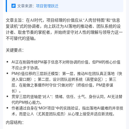
文章来源：
项目管理跃迁
文章主旨：在AI时代，项目经理的价值应从“人肉甘特图”和“信息
复读机”式的协调者，向上跃迁为AI落地的推动者、团队系统的设
计者、取舍节奏的掌舵者，并始终坚守对人性的理解与领导力这一
不可替代的竖轴。
关键要点：
AI正在削弱传统PM基于信息不对称协调的价值，但PM的核心价值
不应止步于协调。
PM价值位移的三层跃迁模型：第一层，推动AI在团队真正落地（快
进入窗口期）；第二层，设计团队运转系统（高壁垒区）；第三
层，在能做之事爆炸时守住“只做对的”（终极价值，PM是参谋
长）。
贯穿三层的竖轴是“对人”：情绪、信任、士气、身份认同，AI无法替
代的PM核心能力。
作者通过自身在“MGY项目”中的实践验证，指出落地AI最难的并非技
术，而是让人（尤其是团队成员）从心理上接受并适应新流程。
内容结构：