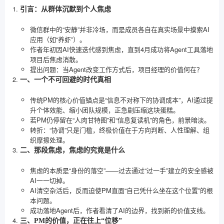
引言：从群体沉默到个人焦虑
微信群中的“安静”并非冷场，而是成员各自在真实场景中摸索AI
应用（如“养虾”）。
作者年初因AI快速迭代感到焦虑，直到4月成功将Agent工具落地
项目后焦虑消散。
提出问题：当Agent改变工作方式后，项目经理的价值何在？
一、一个不可回避的时代真相
传统PM的核心价值锚点是“信息不对称下的协调成本”，AI通过提
升个体效能、缩小团队规模，正急剧压缩这块蛋糕。
若PM仍停留在“人肉甘特图”和“信息复读机”的角色，前景暗淡。
转折：“协调”只是门槛，终极价值在于方向判断、人性理解、组
织摩擦处理。
二、那段焦虑，焦虑的究竟是什么
焦虑的本质是“身份的落空”——过去通过“过一手”建立的安全感被
AI一一切掉。
AI清空杂活后，反而迫使PM直面“自己凭什么坐在这个位置”的根
本问题。
成功落地Agent后，作者看清了AI的边界，找到新的价值支线。
三、PM的价值，正在往上“位移”