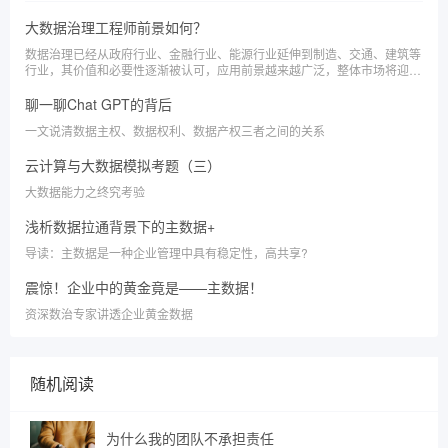
大数据治理工程师前景如何？
数据治理已经从政府行业、金融行业、能源行业延伸到制造、交通、建筑等
行业，其价值和必要性逐渐被认可，应用前景越来越广泛，整体市场将迎来
高速增长期。从市场增长角度看，预计 2023 年的市场规模增长将远高于 2
021 年,2022的年度增长。
聊一聊Chat GPT的背后
一文说清数据主权、数据权利、数据产权三者之间的关系
云计算与大数据模拟考题（三）
大数据能力之终究考验
浅析数据拉通背景下的主数据+
导读：主数据是一种企业管理中具有稳定性，高共享?
震惊！企业中的黄金竟是——主数据！
资深数治专家讲透企业黄金数据
随机阅读
为什么我的团队不承担责任