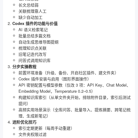
长文总结弱
关联梳理靠人工
缺少自动加工
Codex 插件的功能与价值
AI 语义检索笔记
批量总结多篇文档
自动生成思维导图提纲
梳理知识点关联
旧笔记迭代改写
问答式调用知识库
分步实操教程
前置环境准备（升级、备份、开启社区插件、建文件夹）
Codex 插件安装与启用（图形界面操作）
API 密钥配置与模型参数（仅改 3 项：API Key、Chat Model、
Embedding Model，Temperature 0.2–0.5）
构建知识库索引（从单文件夹开始，排除附件目录，索引后测试
提问）
高频实用场景演示（全库问答、批量导入、提炼摘要、跨笔记梳
理、生成新笔记）
进阶优化技巧
索引定期更新（每周手动重建）
文件夹权限过滤