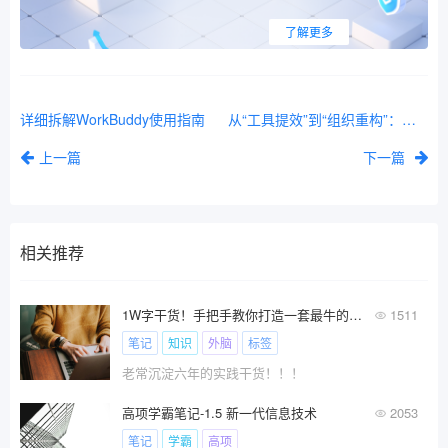
了解更多
详细拆解WorkBuddy使用指南
从“工具提效”到“组织重构”：读《超级组织：AI如何重构企业未来》
上一篇
下一篇
相关推荐
1W字干货！手把手教你打造一套最牛的知识笔记管理系统！
1511
笔记
知识
外脑
标签
老常沉淀六年的实践干货！！！
高项学霸笔记-1.5 新一代信息技术
2053
笔记
学霸
高项