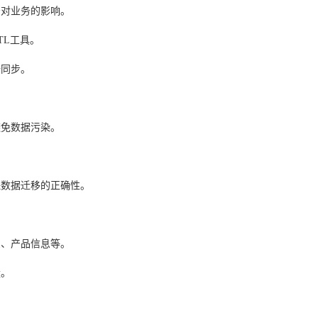
少对业务的影响。
TL工具。
据同步。
避免数据污染。
。
保数据迁移的正确性。
息、产品信息等。
量。
。