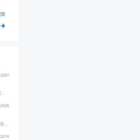
模型
2287
一 概述数据的重要性我们发现自己正处于一场前所未有的数据革命之中。我们采取的每一个行动，我们进行的每一笔交易，以及我们的每一次互动都会产生数据。
2025
在当今数据驱动的社会中，数据不仅是力量的源泉，而且是推动业务成功、为决策提供信息并释放新机遇的重要资产。
2216