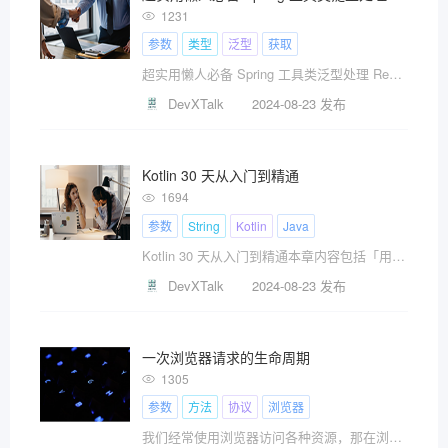
1231
参数
类型
泛型
获取
超实用懒人必备 Spring 工具类泛型处理 ResolvableType工作多年我发现一个有趣的现象，有的同
DevXTalk
2024-08-23 发布
Kotlin 30 天从入门到精通
1694
参数
String
Kotlin
Java
Kotlin 30 天从入门到精通本章内容包括「用于处理集合，字符串和正则表达式的函数」「使用命名参数，默认
DevXTalk
2024-08-23 发布
一次浏览器请求的生命周期
1305
参数
方法
协议
浏览器
我们经常使用浏览器访问各种资源，那在浏览器输入一个地址，究竟做了哪些事情呢？OSI七层协议有什么作用呢？HTTP协议请求体和返回体有哪些参数需要注意呢？