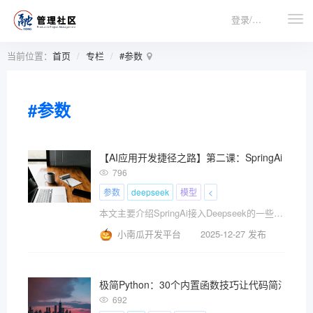
登录/注册
当前位置：
首页
专栏
#参数
#参数
【AI应用开发捷径之路】第二课：SpringAi接入Dee
796
参数
deepseek
模型
<
本文主要介绍SpringAi接入Deepseek的一些核心及参数：\x0d\x0a1、接入和配置步骤\x0d\x0a2、模型通用参数详解\x0d\x0a3、deepseek深度思考及流式输出\x0d\x0a4、请求deepseek大模型的通信原理
小南瓜开发平台
2025-12-27 发布
极简Python：30个内置函数技巧让代码简洁而优
692