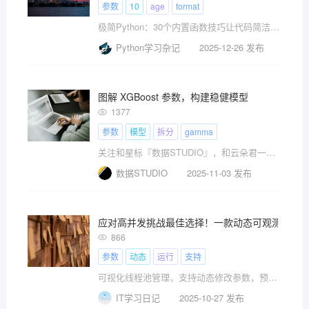
参数
10
age
format
极简Python：30个内置函数技巧让代码简洁而优雅内置函数（Built-in Functions）无需导入
Python学习杂记
2025-12-26 发布
图解 XGBoost 参数，构建稳健模型
1377
参数
模型
拆分
gamma
关注和星标『数据STUDIO』，和云朵君一起学习数据分析与挖掘！
数据STUDIO
2025-11-03 发布
应对高并发挑战最佳选择！一款动态可观测线程
866
参数
动态
运行
支持
可视化线程池管理，支持动态修改参数，预警通知！
IT学习日记
2025-10-27 发布