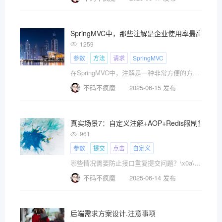
SpringMVC中，那些注解是企业使用率最高的
1259
参数
方法
请求
SpringMVC
在SpringMVC中，注解是一种非常方便的方式来配置和扩展应用程序。本文将介绍SpringMVC中常用的注解，并给出企业最热门的注解排名榜。
不码不疯魔
2025-06-15 发布
真实场景7：自定义注解+AOP+Redis限制重复
961
参数
提交
点击
自定义
哪些情况需要防止接口重复提交问题？\x0a\x0a1、用户多次点击按钮\x0a\x0a2、用户页面回退再次提交\x0a\x0a3、微服务互相调用，由于网络问题，导致请求失败，feign触发重试机制\x0a\x0a4、其他业务情况\x0a\x0a企业普适性方案：自定义注解+AOP+Redis
不码不疯魔
2025-06-14 发布
后端需求方案设计.注意事项