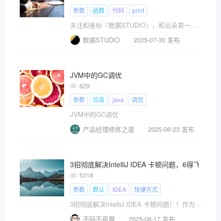
参数
函数
代码
print
关注和星标『数据STUDIO』，和云朵君一起学习数据分析与挖掘！
数据STUDIO
2025-07-30 发布
JVM中的GC调优
829
参数
垃圾
java
调优
JVM中的GC调优
产品经理修炼之道
2025-06-23 发布
3招彻底解决IntelliJ IDEA 卡顿问题，6得飞起
5318
参数
默认
IDEA
快捷方式
3招彻底解决IntelliJ IDEA 卡顿问题！！作为一名后端开发者，使用IDEA开发工具也有4年了，最近几个月呀，发现IDEA卡到怀疑人生。于是我查阅资料无数，测试无数，才做此总结，希望能帮到需要的人。
不码不疯魔
2025-06-17 发布