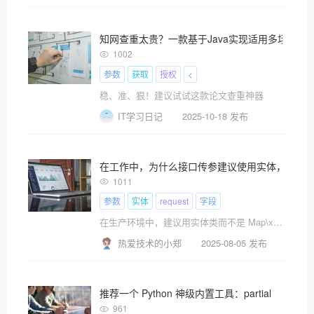
知网查重太贵？一款基于Java实现适用多场景的
1002
参数
获取
授权
<
稳、准、狠！建议试试这款论文查重神器
IT学习日记
2025-10-18 发布
在工作中，为什么接口传参建议使用实体，而非m
1011
参数
实体
request
字段
在生产环境中，建议用实体类而不是 Map\x26lt;String, Object\x26gt;，除非有特殊场景（比如动态字段、参数非常不固定）。原因主要有以下几点。。。
热爱技术的小郑
2025-08-05 发布
推荐一个 Python 神级内置工具：partial
961