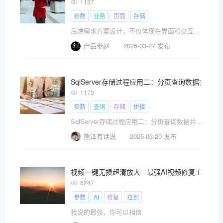
1137
参数
业务
页面
存储
后端需求方案设计，不仅体现在界面和交互的定义上，更体现在逻辑规则与整体架构的契合度上。好的后端方案应该统筹数
产品参赵
2025-03-27 发布
SqlServer存储过程应用二：分页查询数据并动态拼
1173
参数
查询
存储
拼接
SqlServer存储过程应用二：分页查询数据并动态拼接where条件。
熊泽有话说
2025-03-20 发布
视频一键无损超清放大 - 最强AI视频修复工具TopazV
6247
参数
AI
修复
拉到
我说的最强，你可以相信