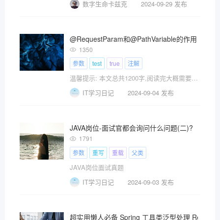
数字生命卡兹克
2024-09-29 发布
@RequestParam和@PathVariable的作用
1350
参数
test
true
注解
温馨提示: 本文总共1200字,阅读完大概需要1-3分钟,希望您能耐心看完,倘若你对该知识点已经比较熟
IT学习日记
2024-09-04 发布
JAVA岗位-面试官都会询问什么问题(二)?
1791
参数
重写
重载
父类
JAVA岗位面试真题
IT学习日记
2024-09-03 发布
超实用懒人必备 Spring 工具类泛型处理 Resolvabl