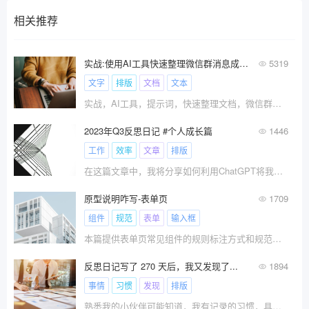
相关推荐
实战:使用AI工具快速整理微信群消息成文档
5319
文字
排版
文档
文本
实战，AI工具，提示词，快速整理文档，微信群消息，成文档
2023年Q3反思日记 #个人成长篇
1446
工作
效率
文章
排版
在这篇文章中，我将分享如何利用ChatGPT将我的反思日记转化为吸引人的公众号文章。通过一个简单而有效的三步写作流程——排版初稿、内容润色与审阅、以及加入插图——我提升了写作效率，并且让内容更加丰富生动...
原型说明咋写-表单页
1709
组件
规范
表单
输入框
本篇提供表单页常见组件的规则标注方式和规范写法参考，建议使用标注图标+说明备注的方式，遵循易懂和高效的原则
反思日记写了 270 天后，我又发现了...
1894
事情
习惯
发现
排版
熟悉我的小伙伴可能知道，我有记录的习惯，具体体现在每日的反思日记和情感日记上。今年不知不觉发现今年已经 270 天已经过去了，整理的时候发现有不少 AHA 时刻，自己偷着回味的同时分享出来，希望对同频的人有些启发。