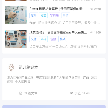
Power BI新功能解析 | 使用度量值的动态格式字符串实现基于货币符号的汇率换算
2460
度量
格式
字符串
量值
作者 | 晴岚业务痛点 ① 关于货币换算，很多企业习?
瑞芯微-I2S | 语音文件格式wav与pcm快速入门-4
1169
文件
采样
音频
格式
点击左上方蓝色“一口Linux”，选择“设为星标”第??
诺儿笔记本
现为互联网产品经理，在这里记录我的个人笔记 内容包括：产品 | 运营 |
阅读 | 个人感悟 等
39 篇文章
浏览 61.4K