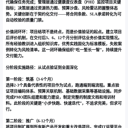
代确保任务完成；管理层通过健康度仪表盘（PHI）监控项目关键
指标；决策层通过资源热力图、预算沙盘、风险雷达把握整体态
势。关键创新在于
契约化交付
——将合同条款、SLA承诺转化为可
自动校验的质量门禁。
价值闭环环
：项目结项不是终点，而是价值验证的起点。建立项目
后评价机制，在交付后3、6、12个月分别评估业务价值实现情况。
所有经验教训进入组织知识库，优秀实践固化为标准模板，失败案
例转化为风险清单。这一闭环确保组织“吃一堑长一智”，持续提升
交付能力。
分阶段实施路径：从试点验证到全面深化
第一阶段：筑基（3-6个月）
选择2-3个具备代表性的项目作为试点，跑通端到端流程。重点验
证项目编码体系、预算关联机制、基础数据采集等基础设施。同步
完成PMO团队组建和能力建设，制定完整的制度文档和培训材
料。此阶段的关键是“小步快跑、快速迭代”，不追求完美，但求可
行。
第二阶段：推广（6-12个月）
将项目制扩展到所有新产品开发和重大改造项目。完成IT运营平台