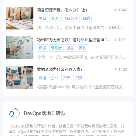
项目资源不足，怎么办？(上)
1846
项目
资源
项目经理
目的
项目资源不足，这似乎是项目管理亘古不变的话题！要论资排辈的话，可以排在第二位，排在第一位的当然是需求变更。本文分为上下两篇，分别从项目经理和企业治理两个角度谈谈“项目资源不足，该怎么办？”
巧妇难为无米之炊？这几招让基层管理 “化腐朽为神奇”
1121
资源
管理者
紧急
商鞅
导读： 1、历史中破局智慧 2、应对资源不足的方法论
数据资源为什么可以入表？
1420
数据
企业
资产
资源
根据财政部2023年8月发布的《企业数据资源相关会计?
DevOps落地与转型
《DevOps落地与转型》作者，结合日常产研过程中真实的场景案例，分
享DevOps落地与转型过程中有效的工程实践方法、全链路平台工具搭建