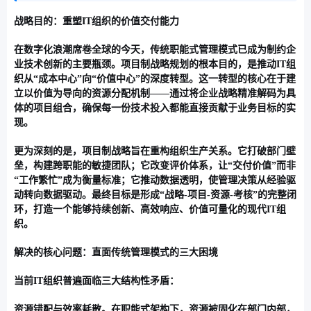
战略目的：重塑IT组织的价值交付能力
在数字化浪潮席卷全球的今天，传统职能式管理模式已成为制约企
业技术创新的主要瓶颈。项目制战略规划的根本目的，是推动IT组
织从“成本中心”向“价值中心”的深度转型。这一转型的核心在于
建
立以价值为导向的资源分配机制
——通过将企业战略精准解码为具
体的项目组合，确保每一份技术投入都能直接贡献于业务目标的实
现。
更为深刻的是，项目制战略旨在
重构组织生产关系
。它打破部门壁
垒，构建跨职能的敏捷团队；它改变评价体系，让“交付价值”而非
“工作繁忙”成为衡量标准；它推动数据透明，使管理决策从经验驱
动转向数据驱动。最终目标是形成“战略-项目-资源-考核”的完整闭
环，打造一个能够持续创新、高效响应、价值可量化的现代IT组
织。
解决的核心问题：直面传统管理模式的三大困境
当前IT组织普遍面临三大结构性矛盾：
资源错配与效率耗散
。在职能式架构下，资源被固化在部门内部，