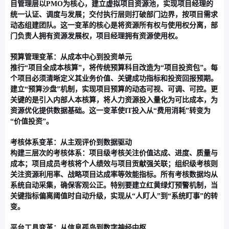
目管理层以PMO为核心，建立虚拟项目资源池，实现项目经理的
统一认证、调度与发展；交付执行层则打破部门边界，按项目需求
动态组建团队。这一变革的核心是
将资源所有权与使用权分离
，部
门负责人拥有资源发展权，项目经理拥有资源使用权。
预算管理变革：从成本中心到投资单元
推行“项目全成本核算”，将传统预算科目改造为“项目投资包”。每
个项目必须清晰定义其业务价值、关键成功指标和投资回报预期。
建立“预算沙盘”机制，实现项目预算的动态可视、可调、可控。更
关键的是引入
内部人本核算
，将人力资源投入量化为可比成本，为
资源优化提供数据基础。这一变革使IT投入从“费用消耗”转变为
“价值投资”。
考核体系变革：从主观评价到数据驱动
构建三层次的考核体系：项目级考核关注价值达成、进度、质量与
成本；项目成员考核将个人绩效与项目贡献强关联；组织级考核则
关注资源利用率、战略项目达成率等效能指标。所有考核数据均从
系统自动采集，确保客观公正。特别要建立
红黄绿灯预警机制
，当
关键指标偏离阈值时自动升级，实现从“人盯人”到“系统盯事”的转
变。
平台工具变革：从信息孤岛到数字神经中枢