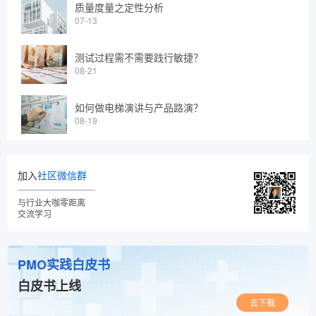
质量度量之定性分析
07-13
测试过程需不需要践行敏捷？
08-21
如何做电梯演讲与产品路演？
08-19
加入
社区微信群
与行业大咖零距离
交流学习
PMO实践白皮书
白皮书上线
去下载