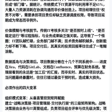
形成“部门墙”。据统计，传统模式下IT资源平均利用率不足65%，
大量人力资源消耗在协调沟通而非价值创造上。项目经理往往“权
责不对等”，需要承担项目责任却缺乏资源调度权限，导致项目延
期成为常态而非例外。
价值模糊与考核脱节
。传统IT考核多关注“是否按时上线”、“是否
稳定运行”等过程指标，与业务成果缺乏强关联。这导致了一个怪
圈：IT团队越忙碌，业务部门越不满；技术债务越积越多，创新能
力却不断下降。项目交付后，其真实的投资回报率往往成了一笔糊
涂账。
数据孤岛与决策滞后
。项目数据分散在十几个不同系统中——进度
在Jira、代码在GitLab、文档在Confluence、预算在财务系统。管
理层看到的永远是“加工后”的汇报，而非实时、真实的项目状态。
当问题最终暴露时，往往已错过最佳干预时机，造成重大损失。
必须作出的四大变革
组织模式变革：从垂直管控到矩阵赋能
建立“战略决策层-项目管理层-交付执行层”的三级矩阵架构。战略
决策层由业务与IT高管组成，负责项目组合评审与优先级决策；项