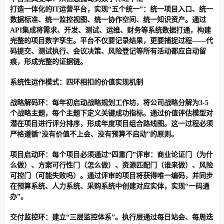
打造一体化的IT运营平台，实现“五个统一”：统一项目入口、统一
数据标准、统一监控视图、统一协作空间、统一知识资产。通过
API集成将需求、开发、测试、运维、财务等系统数据打通，构建
完整的项目数字孪生。平台不仅要记录结果，更要
捕捉过程
——代
码提交、测试执行、会议决策、风险登记等所有活动都应自动留
痕，形成完整的证据链。
系统性运作模式：四环相扣的价值实现机制
战略解码环
：每年初启动战略规划工作坊，将公司战略分解为3-5
个战略主题，每个主题下定义关键成功指标。通过价值评估模型对
潜在项目进行评分排序，形成年度项目组合路线图。这一过程必须
严格遵循“没有价值不上会、没有预算不启动”的原则。
项目启动环
：每个项目必须通过“四重门”评审：商业论证门（为什
么做）、方案可行性门（怎么做）、资源匹配门（谁来做）、风险
可控门（可能失败吗）。通过评审的项目将获得唯一编码，并同步
在预算系统、人力系统、采购系统中创建对应实体，实现“一码通
办”。
交付监控环
：建立“三层监控体系”。执行层通过每日站会、每周迭