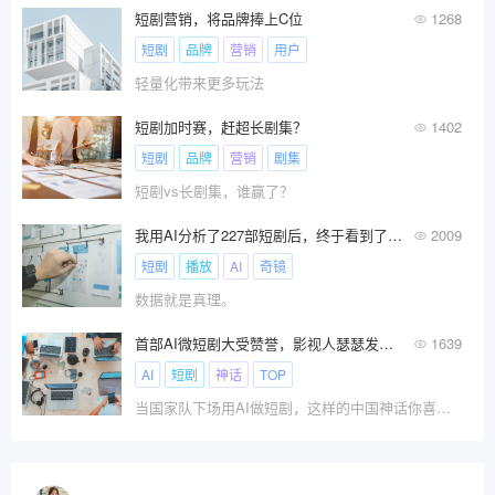
短剧营销，将品牌捧上C位
1268
短剧
品牌
营销
用户
轻量化带来更多玩法
短剧加时赛，赶超长剧集？
1402
短剧
品牌
营销
剧集
短剧vs长剧集，谁赢了？
我用AI分析了227部短剧后，终于看到了快手AI短剧的未来。
2009
短剧
播放
AI
奇镜
数据就是真理。
首部AI微短剧大受赞誉，影视人瑟瑟发抖？
1639
AI
短剧
神话
TOP
当国家队下场用AI做短剧，这样的中国神话你喜欢看吗？