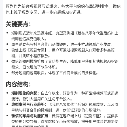
短剧作为新兴短视频形式爆火，各大平台纷纷布局短剧业务，微信
也上线了短剧专区，进一步向超级APP迈进。
关键要点：
短剧形式近年来迅速走红，典型案例如《我在八零年代当后妈》上
线即创造高充值收入。
周星驰宣布与抖音合作出品微短剧，进一步推动短剧产业发展。
微信上线【短剧专区】，用户可通过搜索短剧入口观看多种类短
剧，并跳转小程序播放。
微信的短剧模块扩展了其功能生态，降低用户使用其他视频APP的
需求，但也增加了软件体积。
部分短剧内容需收费，体现了平台商业模式的多样化。
内容结构：
短剧现象的兴起：
自去年以来，短剧作为一种新型短视频形式迅速
流行，吸引大量用户关注与平台投入。
典型案例与行业趋势：
《我在八零年代当后妈》短剧爆款，以及周
星驰与抖音合作的微短剧，进一步印证短剧的市场潜力。
微信的布局与功能扩展：
微信在客户端上线【短剧专区】，提供多
类短剧分类导航，直接跳转至小程序播放，提升用户体验并减少使
用其他视频平台的需求。