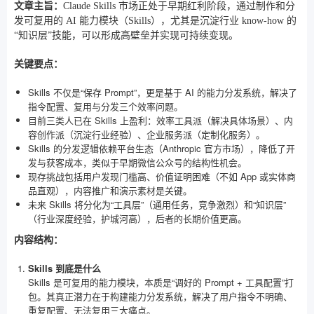
文章主旨：
Claude Skills 市场正处于早期红利阶段，通过制作和分
发可复用的 AI 能力模块（Skills），尤其是沉淀行业 know-how 的
“知识层”技能，可以形成高壁垒并实现可持续变现。
关键要点：
Skills 不仅是“保存 Prompt”，更是基于 AI 的能力分发系统，解决了
指令配置、复用与分发三个效率问题。
目前三类人已在 Skills 上盈利：效率工具派（解决具体场景）、内
容创作派（沉淀行业经验）、企业服务派（定制化服务）。
Skills 的分发逻辑依赖平台生态（Anthropic 官方市场），降低了开
发与获客成本，类似于早期微信公众号的结构性机会。
现存挑战包括用户发现门槛高、价值证明困难（不如 App 或实体商
品直观），内容推广和演示素材是关键。
未来 Skills 将分化为“工具层”（通用任务，竞争激烈）和“知识层”
（行业深度经验，护城河高），后者的长期价值更高。
内容结构：
Skills 到底是什么
Skills 是可复用的能力模块，本质是“调好的 Prompt + 工具配置”打
包。其真正潜力在于构建能力分发系统，解决了用户指令不明确、
重复配置、无法复用三大痛点。