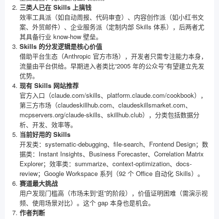
三类人已在 Skills 上搞钱
效率工具派（如自动周报、代码审查）、内容创作派（如小红书文
案、外贸邮件）、企业服务派（定制内部 Skills 体系），后两者尤
其具备行业 know-how 壁垒。
Skills 的分发逻辑是核心价值
借助平台生态（Anthropic 官方市场），开发者只需专注能力本身，
流量由平台供给。早期进入者类比“2005 年的公众号”有望建立先发
优势。
现有 Skills 网站推荐
官方入口（claude.com/skills、platform.claude.com/cookbook），
第三方市场（claudeskillhub.com、claudeskillsmarket.com、
mcpservers.org/claude-skills、skillhub.club），分类包括数据分
析、开发、效率等。
当前好用的 Skills
开发类：systematic-debugging、file-search、Frontend Design；数
据类：Instant Insights、Business Forecaster、Correlation Matrix
Explorer；效率类：summarize、context-optimization、docs-
review；Google Workspace 系列（92 个 Office 自动化 Skills）。
赛道最大挑战
用户发现门槛高（市场未到“逛”的阶段），价值证明困难（需演示视
频、使用场景对比）。这个 gap 本身也是机会。
作者判断