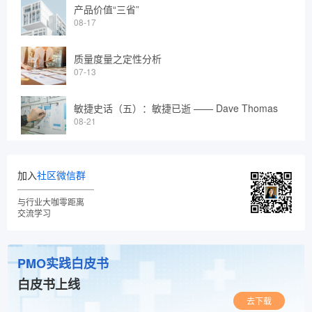
产品价值“三省”
08-17
质量度量之定性分析
07-13
敏捷史话（五）：敏捷已逝 —— Dave Thomas
08-21
加入
社区微信群
与行业大咖零距离
交流学习
PMO实践白皮书
白皮书上线
去下载