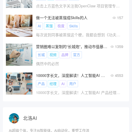
点击上方蓝色文字关注我OpenClaw 项目管理专业指南 · 第 3 章上一章装好 WorkBuddy 之后，
做一个无法被蒸馏成Skills的人
157
AI
蒸馏
极度
Skills
每次说到同事被蒸馏这个梗，我都会想到《功夫熊猫》里，天煞把其他功夫大师炼化成一块绿色小石头的画面……
营销圈难以复制的“长城炮”，推动市值暴涨200亿
1359
长城
视频
品牌
官方
偶然中的必然
10000字长文，深度解读！人工智能AI 产品经理与传统产品经理工作到底有什么不同？
4553
产品
经理
AI
用户
10000字长文，深度解读！人工智能AI 产品经理与传统产品经理工作到底有什么不同？
北洛AI
Ai超级个体，专注AI智能体，AI自动化，重塑工作流