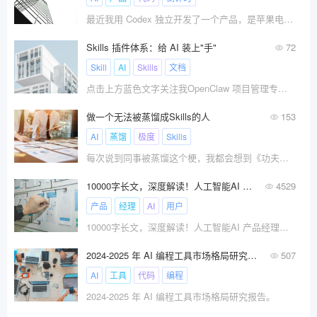
最近我用 Codex 独立开发了一个产品，是苹果电脑 macOS
Skills 插件体系：给 AI 装上"手"
72
Skill
AI
Skills
文档
点击上方蓝色文字关注我OpenClaw 项目管理专业指南 · 第 3 章上一章装好 WorkBuddy 之后，
做一个无法被蒸馏成Skills的人
153
AI
蒸馏
极度
Skills
每次说到同事被蒸馏这个梗，我都会想到《功夫熊猫》里，天煞把其他功夫大师炼化成一块绿色小石头的画面……
10000字长文，深度解读！人工智能AI 产品经理与传统产品经理工作到底有什么不同？
4529
产品
经理
AI
用户
10000字长文，深度解读！人工智能AI 产品经理与传统产品经理工作到底有什么不同？
2024-2025 年 AI 编程工具市场格局研究报告
507
AI
工具
代码
编程
2024-2025 年 AI 编程工具市场格局研究报告。