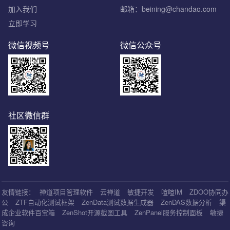
加入我们
邮箱：beining@chandao.com
立即学习
微信视频号
微信公众号
社区微信群
友情链接：
禅道项目管理软件
云禅道
敏捷开发
喧喧IM
ZDOO协同办
公
ZTF自动化测试框架
ZenData测试数据生成器
ZenDAS数据分析
渠
成企业软件百宝箱
ZenShot开源截图工具
ZenPanel服务控制面板
敏捷
咨询