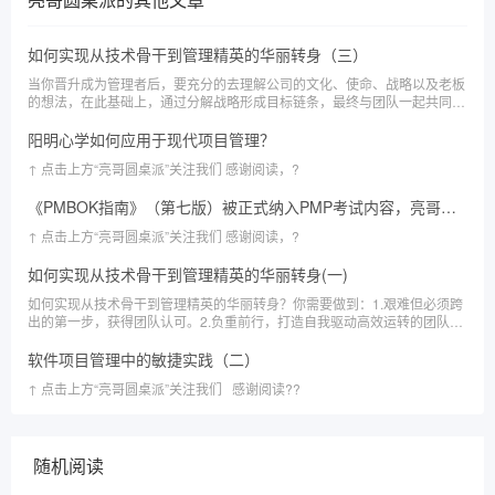
如何实现从技术骨干到管理精英的华丽转身（三）
当你晋升成为管理者后，要充分的去理解公司的文化、使命、战略以及老板
的想法，在此基础上，通过分解战略形成目标链条，最终与团队一起共同制
定一个有效且合理的目标，进而一起为了这个目标而努力，每个人都充分发
挥自己的专长，对团队做出承诺，达成心灵契约
阳明心学如何应用于现代项目管理？
↑ 点击上方“亮哥圆桌派”关注我们 感谢阅读，?
《PMBOK指南》（第七版）被正式纳入PMP考试内容，亮哥怎么看？
↑ 点击上方“亮哥圆桌派”关注我们 感谢阅读，?
如何实现从技术骨干到管理精英的华丽转身(一)
如何实现从技术骨干到管理精英的华丽转身？你需要做到：1.艰难但必须跨
出的第一步，获得团队认可。2.负重前行，打造自我驱动高效运转的团队。
3.自我修炼，成为让人信赖愿意跟随的领导。4.格局放大，向上管理，向下
赋能
软件项目管理中的敏捷实践（二）
↑ 点击上方“亮哥圆桌派”关注我们 感谢阅读??
随机阅读