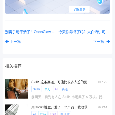
了解更多
别再手动干活了！OpenClaw 一键部署指南：我亲测的云/本地方案全对比
今天你养虾了吗？大白话讲明白2026最火小龙虾：OpenClaw、Skills、Token、Coding Plan都是啥，小白也能看懂！
上一篇
下一篇
相关推荐
Skills 这条赛道，可能比很多人想的更赚钱
172
Skills
官方
AI
赛道
前两天，看到有人在 Skills 市场卖了 5 万块。我当时刷到这个数字的时候，愣了一下。
用Codex独立开发了一个产品，我收获的4个心得
214
AI
产品
代码
倒计时