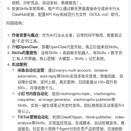
视频、分析竞品、自动发帖、数据报告）。
安装Skills非常简单，用户可以通过聊天界面直接命令或命令行从
ClawHub安装，配置API Key和规范行为文件（SOUL.md）即可。
内容结构：
作者背景与痛点
：作为AI行业从业者，日常时间不够用，需要真正
能“干活”的工具。
介绍OpenClaw
：部署OpenClaw只是开始，真正价值来自Skills。
Skills的重要性
：没有Skills ≈ 高级聊天机器人，有Skills ≈ 数字员
工/私人作弊器。核心逻辑：大模型 + Skills + 记忆系统。
实战案例
：
闲鱼自动化运营
：通过xianyu-multi-account、browser-
automation、auto-reply等Skills实现多账号登录、智能回复、自
动降价促单、定时上新。真实案例：日回复量从100+提升到
500+，月增收数千元。
小红书内容自动化
：组合xiaohongshu-topic、xiaohongshu-
copywriter、ai-image-generator、xiaohongshu-publisher等
Skills，实现一键生成笔记并定时发布。团队使用后互动率提升3
倍以上。
TikTok营销自动化
：利用ClawdClipper、tiktok-publisher、video-
analysis等Skills，实现监控竞品、生成脚本、自动剪辑发布、推
送报告。社区有人用两个Agent分别负责产品和营销，月涨粉数