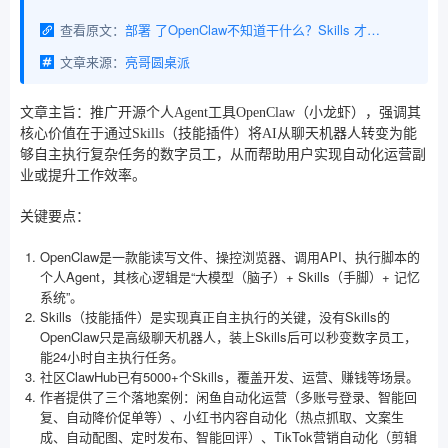
查看原文：
部署 了OpenClaw不知道干什么？Skills 才是真·赚钱钥匙：我用它把闲鱼、小红书、TikTok自动化变现
文章来源：
亮哥圆桌派
文章主旨：推广开源个人Agent工具OpenClaw（小龙虾），强调其
核心价值在于通过Skills（技能插件）将AI从聊天机器人转变为能
够自主执行复杂任务的数字员工，从而帮助用户实现自动化运营副
业或提升工作效率。
关键要点：
OpenClaw是一款能读写文件、操控浏览器、调用API、执行脚本的
个人Agent，其核心逻辑是“大模型（脑子）+ Skills（手脚）+ 记忆
系统”。
Skills（技能插件）是实现真正自主执行的关键，没有Skills的
OpenClaw只是高级聊天机器人，装上Skills后可以秒变数字员工，
能24小时自主执行任务。
社区ClawHub已有5000+个Skills，覆盖开发、运营、赚钱等场景。
作者提供了三个落地案例：闲鱼自动化运营（多账号登录、智能回
复、自动降价促单等）、小红书内容自动化（热点抓取、文案生
成、自动配图、定时发布、智能回评）、TikTok营销自动化（剪辑