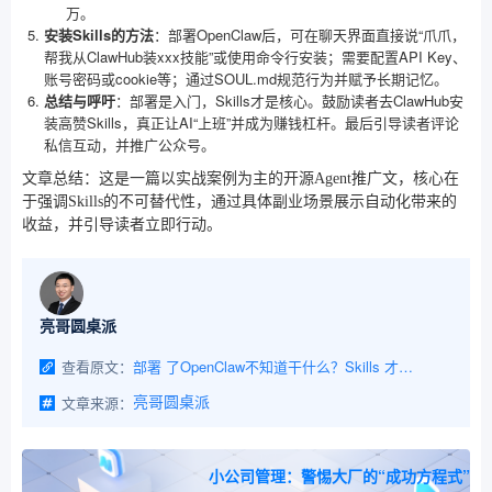
万。
安装Skills的方法
：部署OpenClaw后，可在聊天界面直接说“爪爪，
帮我从ClawHub装xxx技能”或使用命令行安装；需要配置API Key、
账号密码或cookie等；通过SOUL.md规范行为并赋予长期记忆。
总结与呼吁
：部署是入门，Skills才是核心。鼓励读者去ClawHub安
装高赞Skills，真正让AI“上班”并成为赚钱杠杆。最后引导读者评论
私信互动，并推广公众号。
文章总结：这是一篇以实战案例为主的开源Agent推广文，核心在
于强调Skills的不可替代性，通过具体副业场景展示自动化带来的
收益，并引导读者立即行动。
亮哥圆桌派
查看原文：
部署 了OpenClaw不知道干什么？Skills 才是真·赚钱钥匙：我用它把闲鱼、小红书、TikTok自动化变现
文章来源：
亮哥圆桌派
小公司管理：警惕大厂的“成功方程式”​