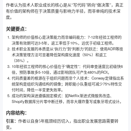
作者认为技术人职业成长的核心是从“写代码”转向“做决策”，真正
有价值的架构师在于决策质量与影响力半径，而非单纯的技术深
度。
关键要点：
架构师的价值核心是决策能力而非编码能力：7-12年经验工程师的
决策有效期可达3-5年，返工率低于10%，远优于初级工程师。
技术职业发展的本质是从“执行力”到“判断力”的跃迁：使用ADR等技
术决策管理方法可显著降低架构腐化速度（50%）和返工
（35%）。
10年经验工程师的核心价值在于“确定性”：代码审查速度比初级快6
倍，预防事故多5-10倍，通过影响团队可产生480%的ROI。
代码质量差的根源在于组织问题而非个人技术：Conway定律指出系
统架构是组织沟通结构的镜像；跨职能小队重组可减少75%特性交
付时间，降低一半变更失败率。
成功的架构演进遵循固定模式：如Netflix渐进式微服务改造、
Shopify数据库分片零中断迁移，而非大爆炸重写或象牙塔式设计。
内容结构：
引言：
作者以自身5年瓶颈经历切入，指出职业发展思路需要转
变。