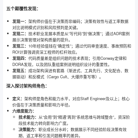
五个颠覆性发现：
发现一：
架构师价值在于决策而非编码；决策有效性与返工率数据
对比说明模式识别和风险预判是关键。
发现二：
技术职业发展本质是从“写代码”到“做决策”；通过ADR案例
展示决策管理对架构质量的提升。
发现三：
10年经验值钱在“确定性”；通过代码审查速度、事故预防和
ROI计算强调资深工程师的杠杆效应。
发现四：
代码质量差是组织问题的技术表现；引用Conway定律和
DORA发现，以及团队重组案例说明组织设计的重要性。
发现五：
成功架构演进有套路（渐进式、工具先行、文化配合、数
据驱动）和反模式（Cargo Cult、大爆炸重写等）。
深入探讨架构师角色：
定义：
架构师是角色和能力水平，对应Staff Engineer及以上；核心
价值在于决策质量和影响力半径。
六维度能力：
技术能力：
从“会用”到“精通”再到“系统思维与跨域整合”，资深阶
段技术能力转向影响力广度。
决策能力：
职业成长分水岭；数据展示不同经验阶段决策有效
期、返工率和引发问题概率的差异。