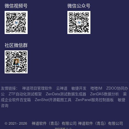
微信视频号
微信公众号
社区微信群
友情链接：
禅道项目管理软件
云禅道
敏捷开发
喧喧IM
ZDOO协同办
公
ZTF自动化测试框架
ZenData测试数据生成器
ZenDAS数据分析
渠
成企业软件百宝箱
ZenShot开源截图工具
ZenPanel服务控制面板
敏捷
咨询
© 2021- 2026
禅道软件（青岛）有限公司
禅道软件（青岛）有限公司
9.0