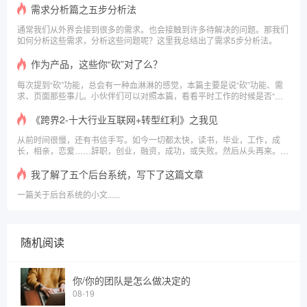
之后还是有一些小小的感悟。\x0a\x0a3分钟阅读
需求分析篇之五步分析法
通常我们从外界会接到很多的需求。也会接触到许多待解决的问题。那我们
如何分析这些需求，分析这些问题呢？这里我总结出了需求5步分析法。
作为产品，这些你“砍”对了么？
每次提到“砍”功能，总会有一种血淋淋的感觉，本篇主要是说“砍”功能、需
求、页面那些事儿。小伙伴们可以对照本篇，看看平时工作的时候是否“砍”
的有问题，有则改之无则加勉。\x0a2分钟阅读
《跨界2-十大行业互联网+转型红利》之我见
从前时间很慢，还有书信手写。如今一切都太快，读书，毕业，工作，成
长，相亲，恋爱……辞职，创业，融资，成功，或失败。然后从头再来。
“效率”和“速度”填满了我们的全部时间，读书，仿佛离我们远隔了一整个世
代。读万卷书，行万里路！\x0a\x0a5分钟阅读
我了解了五个后台系统，写下了这篇文章
一篇关于后台系统的小文......
随机阅读
你/你的团队是怎么做决定的
08-19