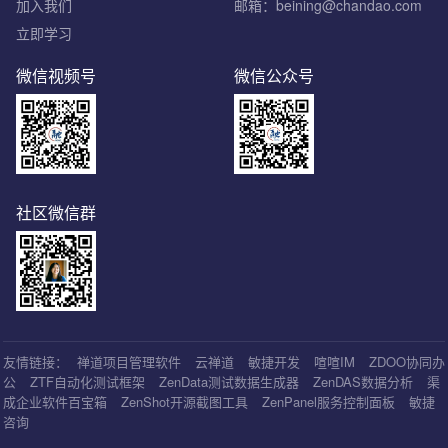
加入我们
邮箱：beining@chandao.com
立即学习
微信视频号
微信公众号
社区微信群
友情链接：
禅道项目管理软件
云禅道
敏捷开发
喧喧IM
ZDOO协同办
公
ZTF自动化测试框架
ZenData测试数据生成器
ZenDAS数据分析
渠
成企业软件百宝箱
ZenShot开源截图工具
ZenPanel服务控制面板
敏捷
咨询