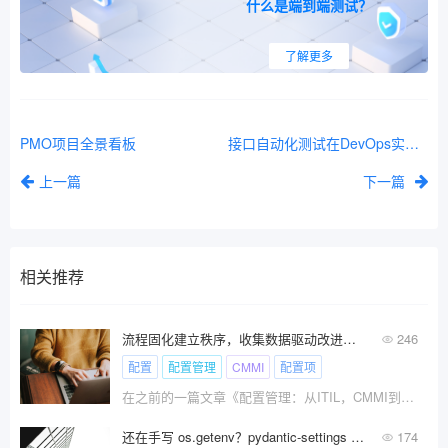
什么是端到端测试？
了解更多
PMO项目全景看板
接口自动化测试在DevOps实践中的落地方法
上一篇
下一篇
相关推荐
流程固化建立秩序，收集数据驱动改进：DevOps思维下的CMMI配置管理实践
246
配置
配置管理
CMMI
配置项
在之前的一篇文章《配置管理：从ITIL，CMMI到DevOps的实践与思考》中，我曾经分析了不同实践体系下对“
还在手写 os.getenv？pydantic-settings 让你配置管理效率翻倍
174