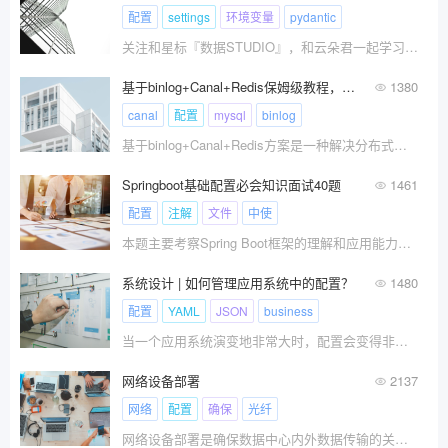
配置
settings
环境变量
pydantic
关注和星标『数据STUDIO』，和云朵君一起学习AI ！
基于binlog+Canal+Redis保姆级教程，帮助您实现数据一致性落地的全过程！
1380
canal
配置
mysql
binlog
基于binlog+Canal+Redis方案是一种解决分布式缓存和数据库之间数据一致性问题的方法，它通过MySQL的binlog和Canal机制，实现数据同步到Redis缓存，以保证数据一致性。
Springboot基础配置必会知识面试40题
1461
配置
注解
文件
中使
本题主要考察Spring Boot框架的理解和应用能力，涉及基本特性、配置方式、集成技术、注解使用、功能实现及测试方法等方面。旨在确认面试者是否具备使用Spring Boot进行Web应用开发的能力，以及对框架的掌握程度和实际问题解决能力。
系统设计 | 如何管理应用系统中的配置？
1480
配置
YAML
JSON
business
当一个应用系统演变地非常大时，配置会变得非常混乱。应用系统中不同类型的配置应该如何处理？
网络设备部署
2137
网络
配置
确保
光纤
网络设备部署是确保数据中心内外数据传输的关键步骤，包括路由器、交换机、防火墙和光纤收发器等设备的安装和配置。合理的网络设备布局和配置确保数据的快速和稳定传输，防止网络瓶颈和安全漏洞。