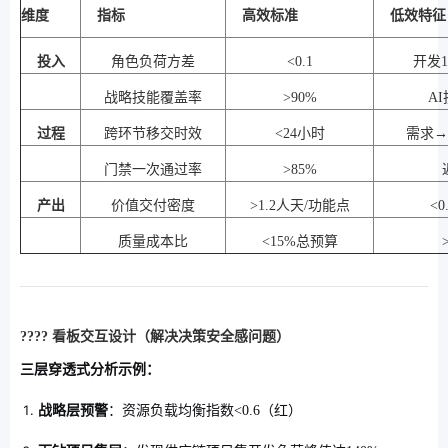
维度
指标
高效标准
低效特征
投入
角色负荷方差
<0.1
开发1
战略技能覆盖率
>90%
A
过程
跨环节移交时效
<24小时
需求→
门禁一次通过率
>85%
产出
价值交付密度
>1.2人天/功能点
<
质量成本比
<15%总预算
???? 看板交互设计（解决决策安全感问题）
三层穿透式分析示例：
战略层预警
：资源负载均衡指数<0.6（红）