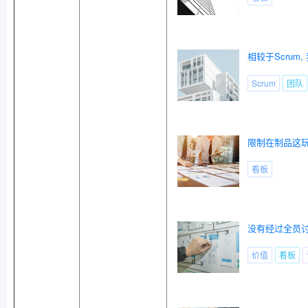
相较于Scru
Scrum
团队
限制在制品这玩
看板
没有经过全员
价值
看板