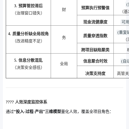
3. 预算管控滞后
预算执行预警值
财
（基
（治理窗口错失）
现金流健康度
可用
(重复缺
4. 质量分析缺全局视角
质量穿透指数
务
（
（改进精度不足）
跨项目缺陷聚类
5. 信息分散混乱
信息聚合时效
(自
全局
（决策安全感低）
决策支持度
高管关
????
人效深度监控体系
通过
“投入-过程-产出”三维模型
量化人效，覆盖全项目角色：