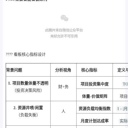
???? 看板核心指标设计
背景问题
分析视角
核心指标
定义
1. 项目数量体量不透明
项目投资集中度
T
财+务
（投资决策风险）
体量-价值矩阵
项目
2. 资源井喷/闲置
资源负载均衡指数
1 -
人
（负载失衡）
月度计划达成率
实际