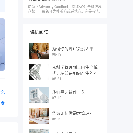
​逆商（Adversity Quotient，简称AQ）全称逆境
商数，一般被译为挫折商或逆境商。它是指人们
面对逆境时的反应方式，即面对挫折、摆脱困境
和超越困难的能力。
随机阅读
为何你的评审会没人来
08-19
从科学管理到丰田生产模
式，精益是如何产生的？
08-21
什么
我们需要软件工艺
07-12
华为如何做需求管理？
08-19