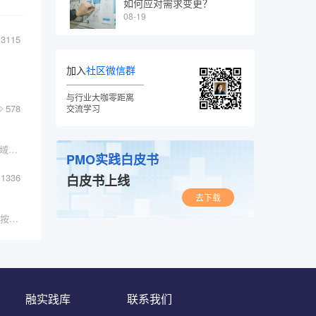
如何应对需求变更？
08-19
3115
加入
社区微信群
与行业大咖零距离
578
交流学习
介绍在这篇博文中，我们将讨论DevOps 和云领域中一个相对较新的热门话题，即“平台工程”。
PMO实践白皮书
1336
白皮书上线
去下载
【温馨提示】由于公众号更改了推送规则，不再按照?
融实践库
联系我们