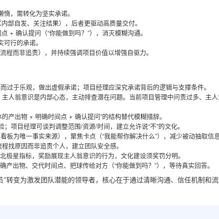
或懒惰，需转化为坚实承诺。
”（内部自发、关注结果），后者更驱动高质量交付。
点 + 确认提问（“你能做到吗？”），消灭模糊沟通。
实可行的承诺。
流程而非追责），并持续强调项目价值以增强自驱力。
误而过于乐观，做出虚假承诺；项目经理应深究承诺背后的逻辑与支撑条件。
”；主人翁意识是内部心态，主动排查潜在问题。当前项目管理中问责过多、主人
的产出物 + 明确时间点 + 确认提问”的结构替代模糊措辞。
险；项目经理可谈判调整范围/资源/时间，建立允许说“不”的文化。
看板为唯一事实来源），聚焦卡点（“我能帮你解决什么”），减少被动抽取信
流程找原因而非追责个人，建立团队安全感。
北极星指标，奖励展现主人翁意识的行为，文化建设须奖罚分明。
确产出物、交代时间点、把球传给对方（“你能做到吗？”），等待真实回答。
收员”转变为激发团队潜能的领导者，核心在于通过清晰沟通、信任机制和流