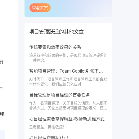
查看方案
项目管理跃迁
的其他文章
传统要素和效率效果的关系
追求效率和效果的平衡，是现代项目管理提倡的
一种理念。
翁
智能项目管理：Team Copilot引领下的效率革命与人才升级
AI时代下，项目管理工作和项目管理工具都会发
生什么变化，我们应该怎么应对
息。
目标管理是项目经理的首要任务
作为一名项目经理，关于目标的话题，从来都不
曾减少过。无论是指南对项目经理的定义，还是
我们实际负责项目过程中，作为一名项目经理，
程
始终铭记项目目标是项目经理的首要任务，围绕
项目经理需要掌握精益-敏捷新思维方式
目标的管理才是项目经理的核心。
思考精益，拥抱敏捷！
项目经理逆商初认识