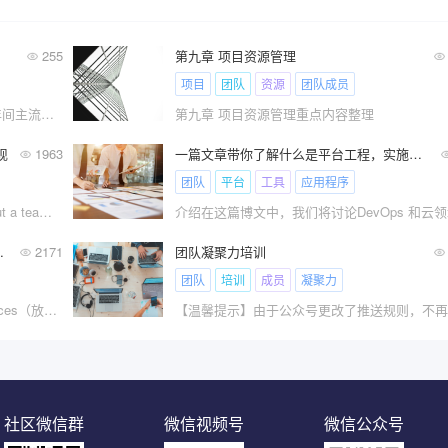
255
第九章 项目资源管理
项目
团队
资源
团队成员
本研究系统性地分析了 2016 年至 2025 年间主流后端架构范式的演进轨迹。
第九章 项目资源管理重点内容整理
现
1963
一篇文章带你了解什么是平台工程，实施平台工程你需要具体做什么？
团队
平台
工具
应用程序
贝尔宾博士说：No individual is perfect,but a team can be！意思是说：没有完美的个人，但有完美的团队！
值观，给团队起名）
2171
团队凝聚力培训
团队
培训
成员
凝聚力
《Doing It——Management 3.0 Experiences（放手去做——管理3.0实战手册）》是Ralph Van Roosmalen撰写的关于如何实践管理3.0的一本书。今天分享的是第七章：可视化价值观，给团队起名。
社区微信群
微信视频号
微信公众号