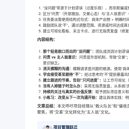
“没问题”常源于计划谬误（过度乐观），而非欺骗
区分“问责”（外部施加、交差心态）与“主人翁意识
任务委派需使用结构式句式：具体产出物 + 明确时间
鼓励团队说“不”，通过调整范围、资源或时间达成真
建立可视化看板、关注卡点、进行无指责复盘（修复
内容结构：
那个轻易脱口而出的“没问题”：
团队成员因计划谬
问责 vs 主人翁意识：
问责是外部机制，导致“交差
意识缺乏。
消灭模糊的沟通：
模糊请求是问题的根源。使用“具体
学会接受甚至期待“不”：
经过思考的“不”提前暴露风
建立跟进的节奏，告别“只问进度”：
让工作可视化（
当有人掉链子时怎么办：
采用无指责复盘，从系统/
持续的关注与真实的价值反馈：
赋予团队项目意义和
小练习：改变从下一次沟通开始：
建议具体实践：明
文章总结：
本文呼吁项目经理从“救火队长”和“催
聚焦，将“交差”文化转化为“主人翁”文化。
项目管理跃迁