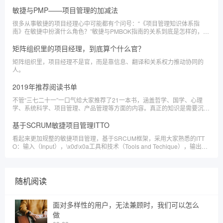
劳特写的一本营销畅销书《定位》以及自己所从事的项目管理专业，不免想
到项目经理在项目中的C位应该在哪里呢？
敏捷与PMP——项目管理的加减法
很多从事敏捷的项目经理心中可能都有个问号：“《项目管理知识体系指
南》在敏捷中扮演什么角色？”敏捷与PMBOK指南的关系到底是怎样的，本
文从四个方面进行了解读。
矩阵组织里的项目经理，到底算个什么官？
矩阵组织里，项目经理不是官，而是靠信息、翻译和关系权力推动协同的
人。
2019年推荐阅读书单
不管“三七二十一”一口气给大家推荐了21一本书，涵盖哲学、国学、心理
学、系统科学、项目管理、产品管理等方面的内容。真正的知识是需要沉下
心来挖掘的，积累知识的结果就是智慧。
基于SCRUM敏捷项目管理ITTO
看起来更加规整的敏捷项目管理，基于SRCUM框架，采用大家熟悉的ITT
O：输入（Input），\x0d\x0a工具和技术（Tools and Techique），输出
（Output）的格式
随机阅读
面对多样性的用户，无法兼顾时，我们可以怎么
做