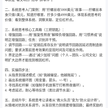
二、系统思考入门案例：用“拧螺丝收5000美元”故事——拧螺丝本
身只值1美元，知道拧哪里、拧多少值4999美元，体现系统思考的
价值：看到整体系统、洞察关联、定位杠杆点。
三、系统思考核心工具箱（三把钥匙）：
1. 增强回路——用“报复性熬夜”解释负增强回路，用“习惯养成”说
明正增强回路；任务：识别并干预。
2. 调节回路——以“促销后库存反扑”说明调节回路因延迟而制造新
问题；要求决策前思考效果的显现时间及可能反作用。
3. 界定边界——通过“减少加班”问题（个人→团队→公司文化）说
明扩大边界才能找到根因杠杆。
四、实操四步法：
1. 从指责到描述模式（如“我越催促，他越拖延”）。
2. 画出系统循环图（用变量、箭头、+/-号）。
3. 寻找高杠杆解（如强制手机放客厅打断熬夜循环）。
4. 考虑延迟，耐心等待反馈（类比调节水温）。
五、总结升华：系统思考让读者从“救火队员”变为“防火设计师”，
从情绪对抗到关系调节，从盲目努力到搭建增强回路；最终奖励的