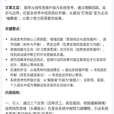
文章主旨：
倡导从线性思维升级为系统思考，通过理解回路、延
迟与边界，在复杂世界中找到高杠杆解，从被动“打地鼠”变为主动
“编舞者”，以更少努力获得更优结果。
关键要点：
系统思考的核心三把钥匙：增强回路（雪球效应与恶性循环）、调
节回路（刹车与平衡）、界定边界（在更宏观的层面定义问题）。
增强回路可正向（好习惯滚雪球）也可负向（如熬夜恶性循环），
找到启动或中断它的开关是破局关键。
调节回路常伴延迟效应，促销行动的效果可能在数周后才引发库存
反扑，需耐心等待反馈。
实操四步法：从指责转向描述模式 → 画出系统循环图 → 寻找高杠
杆解（改变关键连接点） → 考虑延迟并耐心等待。
系统思考的终极价值：从“解题者”升级为“破题人”，在职场、家庭、
个人成长中成为理解动态关系的主动设计者。
内容结构：
一、引入：通过三个反例（压榨员工、疯狂报班、修路缓解拥堵）
说明线性思维（头痛医头）在复杂系统中越努力越糟糕，引出系统
本质是“看交响乐”而非“拆零件”。