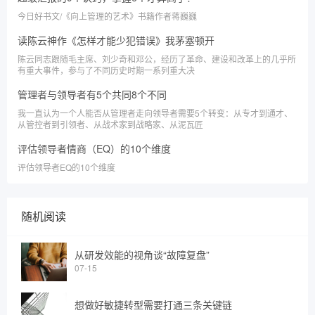
今日好书文/《向上管理的艺术》书籍作者蒋巍巍
读陈云神作《怎样才能少犯错误》我茅塞顿开
陈云同志跟随毛主席、刘少奇和邓公，经历了革命、建设和改革上的几乎所
有重大事件，参与了不同历史时期一系列重大决
管理者与领导者有5个共同8个不同
我一直认为一个人能否从管理者走向领导者需要5个转变：从专才到通才、
从管控者到引领者、从战术家到战略家、从泥瓦匠
评估领导者情商（EQ）的10个维度
评估领导者EQ的10个维度
随机阅读
从研发效能的视角谈“故障复盘”
07-15
想做好敏捷转型需要打通三条关键链