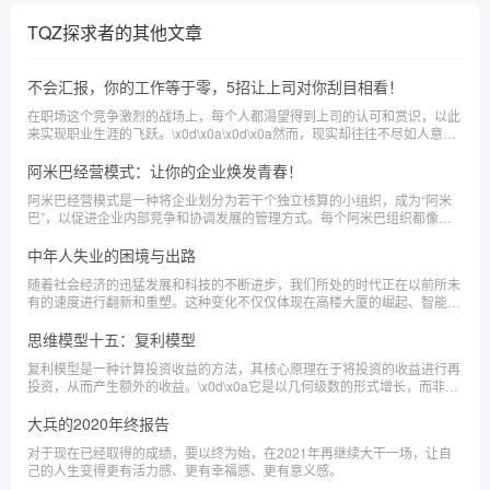
TQZ探求者
的其他文章
不会汇报，你的工作等于零，5招让上司对你刮目相看！
在职场这个竞争激烈的战场上，每个人都渴望得到上司的认可和赏识，以此
来实现职业生涯的飞跃。\x0d\x0a\x0d\x0a然而，现实却往往不尽如人意。
\x0d\x0a\x0d\x0a有时候，你明明有着出色的计划和能力，但升职加薪却总
是与你擦肩而过。\x0d\x0a\x0d\x0a这时，你是否反思过：问题的症结究竟
阿米巴经营模式：让你的企业焕发青春！
在哪里？
阿米巴经营模式是一种将企业划分为若干个独立核算的小组织，成为“阿米
巴”，以促进企业内部竞争和协调发展的管理方式。每个阿米巴组织都像一
个小型企业，拥有自己的收入、成本和利润，通过精细化管理实现企业整体
效益的提升。
中年人失业的困境与出路
随着社会经济的迅猛发展和科技的不断进步，我们所处的时代正在以前所未
有的速度进行翻新和重塑。这种变化不仅仅体现在高楼大厦的崛起、智能手
机的普及，或是互联网技术的革新上，更深入地，它正在重塑我们的生活方
式、工作模式和价值观念。
思维模型十五：复利模型
复利模型是一种计算投资收益的方法，其核心原理在于将投资的收益进行再
投资，从而产生额外的收益。\x0d\x0a它是以几何级数的形式增长，而非算
术级数的形式。简单来说，就是“利滚利”，使得资金在长期投资中能够实现
惊人的增长。
大兵的2020年终报告
对于现在已经取得的成绩，要以终为始，在2021年再继续大干一场，让自
己的人生变得更有活力感、更有幸福感、更有意义感。