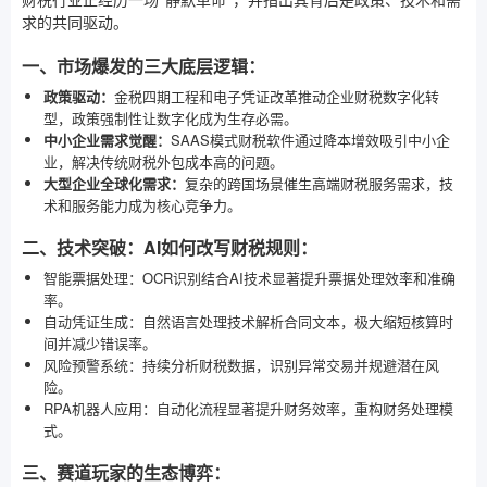
财税行业正经历一场“静默革命”，并指出其背后是政策、技术和需
求的共同驱动。
一、市场爆发的三大底层逻辑：
政策驱动：
金税四期工程和电子凭证改革推动企业财税数字化转
型，政策强制性让数字化成为生存必需。
中小企业需求觉醒：
SAAS模式财税软件通过降本增效吸引中小企
业，解决传统财税外包成本高的问题。
大型企业全球化需求：
复杂的跨国场景催生高端财税服务需求，技
术和服务能力成为核心竞争力。
二、技术突破：AI如何改写财税规则：
智能票据处理：OCR识别结合AI技术显著提升票据处理效率和准确
率。
自动凭证生成：自然语言处理技术解析合同文本，极大缩短核算时
间并减少错误率。
风险预警系统：持续分析财税数据，识别异常交易并规避潜在风
险。
RPA机器人应用：自动化流程显著提升财务效率，重构财务处理模
式。
三、赛道玩家的生态博弈：