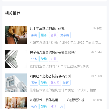
相关推荐
近十年后端架构设计研究
262
架构
服务
团队
复杂度
本研究系统性地分析了 2016 年至 2025 年间主流后端架构范式的演进轨迹。
初学者对业务架构存在哪些误解？
1844
业务
架构
企业
我们对业务架构的 12 个常见误解进行解说
项目经理之必备技能-架构设计
1663
系统
架构
架构图
脑图
信息技术领域的架构设计本质是一个认知、抽象与构建的过程，即通过对于物理世界的认知与抽象，识别其中的关键概念及其关系，再通过数字化的手段在数字化世界里重新构建、模拟和还原。
以道驭术，明体达用 ——《道德经》视角下软件工程 3.0 （下）
428
核心
架构
模块
AI