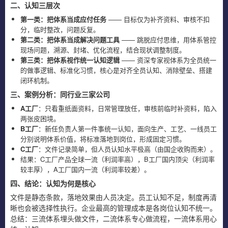
二、认知三层次
第一类：把体系当成应付任务
—— 目标仅为补齐资料、审核不扣
分，临时整改，问题反复。
第二类：把体系当成解决问题工具
—— 跳脱应付思维，用体系管控
现场问题，溯源、封堵、优化流程，结合现状调整制度。
第三类：把体系视作统一认知逻辑
—— 资深专家视体系为全员统一
的做事逻辑、标准化习惯，核心是对齐全员认知、消除壁垒、搭建
闭环机制。
三、案例分析：同行业三家公司
A工厂
：只看重纸面资料，日常管理放任，审核前临时补资料，陷入
两张皮困境。
B工厂
：新任负责人第一件事统一认知，面向生产、工艺、一线员工
分别说明体系价值，将标准落地到岗位，形成固定习惯。
C工厂
：文件记录简单，但人员认知水平极高（由国企收购而来）。
结果：C工厂产品全球一流（利润率高），B工厂国内顶尖（利润率
较丰厚），A工厂国内一流（利润率较差）。
四、结论：认知为何是核心
文件是静态条款，落地效果由人员决定。员工认知不足，制度再清
晰也会被选择性执行。企业最高的管理成本是各岗位认知不统一。
总结：三流体系埋头做文件，二流体系专心做流程，一流体系用心