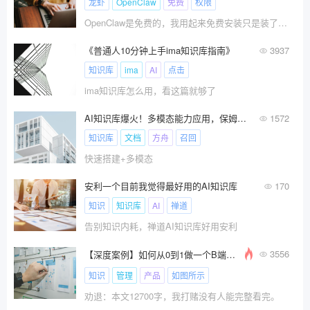
龙虾
OpenClaw
免费
权限
OpenClaw是免费的，我用起来免费安装只是装了个壳，真正要让龙虾发挥魔力的是背后的AI大模型，它在持续的消
《普通人10分钟上手ima知识库指南》
3937
知识库
ima
AI
点击
ima知识库怎么用，看这篇就够了
AI知识库爆火！多模态能力应用，保姆级教程来了！
1572
知识库
文档
方舟
召回
快速搭建+多模态
安利一个目前我觉得最好用的AI知识库
170
知识
知识库
AI
禅道
告别知识内耗，禅道AI知识库好用安利
3556
【深度案例】如何从0到1做一个B端产品？
知识
管理
产品
如图所示
劝退：本文12700字，我打赌没有人能完整看完。​