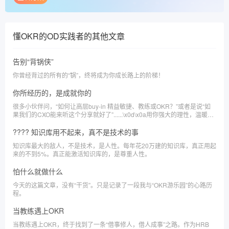
懂OKR的OD实践者
的其他文章
告别“背锅侠”
你曾经背过的所有的“锅”，终将成为你成长路上的阶梯！
你所经历的，是成就你的
很多小伙伴问，“如何让高层buy-in 精益敏捷、教练或OKR？”或者是说“如
果我们的CXO能来听这个分享就好了”......\x0d\x0a用你强大的理性，温暖的
心，带着勇气前行吧！
???? 知识库用不起来，真不是技术的事
知识库最大的敌人，不是技术，是人性。每年花20万建的知识库，真正用起
来的不到5%。真正能激活知识库的，是尊重人性。
怕什么就做什么
今天的这篇文章，没有“干货”。只是记录了一段我与“OKR游乐园”的心路历
程。
当教练遇上OKR
当教练遇上OKR，终于找到了一条“借事修人，借人成事”之路。作为HRB