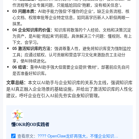
作流程等企业专属问题，只能尴尬回应“抱歉，没有相关信息”。
03 问题本质：
AI助手能力强但“不懂你的企业”，缺乏业务流程、核
心文档、权限审批等企业特定信息，如同高学历新人入职但两眼一
抹黑。
04 企业知识库的价值：
知识库将散落的个人经验、文档和决策沉淀
为资产，是AI能“用起来”的前提。具体解决三个问题：懂规则、有上
下文、会学习。
05 激活知识库的方法：
强调尊重人性，避免将知识库变为强制监控
工具；应通过赋权、认可贡献和营造学习文化来激励员工主动分
享，使AI持续进化。
06 结语：
重申AI助手强大但需要企业提供“教材”，部署前应先自问
是否准备好知识库。
文章总结：
本文以AI助手与企业知识库的关系为主线，强调知识库
是AI真正融入企业场景的基础设施，并给出了激活知识库的人性化
建议，呼吁企业在引入AI前先夯实自身知识管理。
懂OKR的OD实践者
查看原文：
???? OpenClaw龙虾再强大，不懂企业知识也白搭