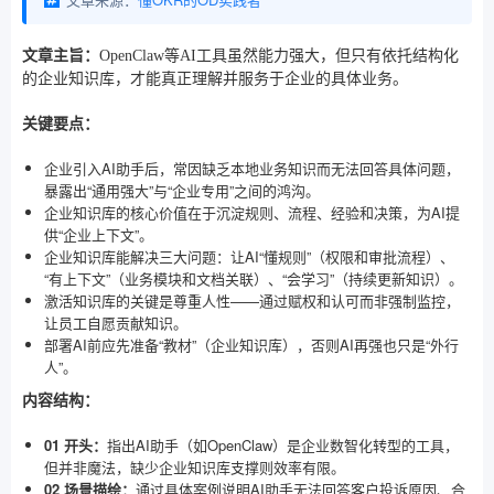
文章主旨：
OpenClaw等AI工具虽然能力强大，但只有依托结构化
的企业知识库，才能真正理解并服务于企业的具体业务。
关键要点：
企业引入AI助手后，常因缺乏本地业务知识而无法回答具体问题，
暴露出“通用强大”与“企业专用”之间的鸿沟。
企业知识库的核心价值在于沉淀规则、流程、经验和决策，为AI提
供“企业上下文”。
企业知识库能解决三大问题：让AI“懂规则”（权限和审批流程）、
“有上下文”（业务模块和文档关联）、“会学习”（持续更新知识）。
激活知识库的关键是尊重人性——通过赋权和认可而非强制监控，
让员工自愿贡献知识。
部署AI前应先准备“教材”（企业知识库），否则AI再强也只是“外行
人”。
内容结构：
01 开头：
指出AI助手（如OpenClaw）是企业数智化转型的工具，
但并非魔法，缺少企业知识库支撑则效率有限。
02 场景描绘：
通过具体案例说明AI助手无法回答客户投诉原因、合