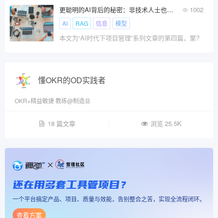
更聪明的AI背后的秘密：非技术人士也能理解的RAG技术
1002
AI
RAG
信息
模型
本文为“AI时代下项目管理”系列文章的第四篇，聚?
懂OKR的OD实践者
OKR+精益敏捷 教练@制造业
18 篇文章
浏览 25.5K
还在用多套工具管项目？
一个平台搞定产品、项目、质量与效能，告别整合之苦，实现全流程闭环。
查看方案