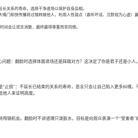
言延长关系的寿命，选择干净退场以保护自身品相。
过大嗓门和快传播将过错转嫁他人，利用人性弱点（喜听坏话、沉默视为心虚）
信时间会让谎言消散，最终赢得尊重而非同情。
核心问题：翻脸时选择体面退场还是踩踏对方？这决定了你是君子还是小人
是“止损”：不延长已结束的关系的寿命，恶言只会让自己陷入更多纠缠。
低他人来证明高度。
待甩锅机会。翻脸时不讲道理只泼脏水，目标是向观众表演一个“受害者”