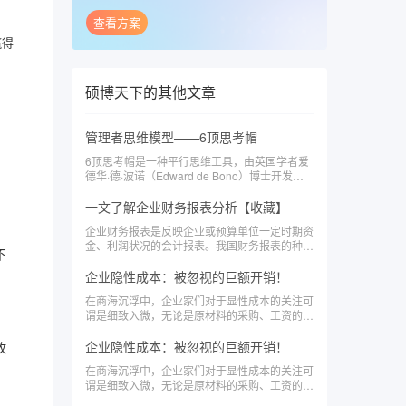
查看方案
赢得
硕博天下
的其他文章
管理者思维模型——6顶思考帽
6顶思考帽是一种平行思维工具，由英国学者爱
德华·德·波诺（Edward de Bono）博士开发的
。
一种思维训练
一文了解企业财务报表分析【收藏】
企业财务报表是反映企业或预算单位一定时期资
金、利润状况的会计报表。我国财务报表的种
不
类、格式、编报要求，均由统一的会计制度作出
规定，要求企业定期编报。
企业隐性成本：被忽视的巨额开销！
在商海沉浮中，企业家们对于显性成本的关注可
谓是细致入微，无论是原材料的采购、工资的发
放，还是租金的缴纳，都需经
企业隐性成本：被忽视的巨额开销！
故
在商海沉浮中，企业家们对于显性成本的关注可
谓是细致入微，无论是原材料的采购、工资的发
放，还是租金的缴纳，都需经