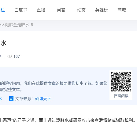
专栏
白皮书
直播
问答
动态
英雄榜
商城
小人翻脸全是脏水
脏水
167
2
的版权问题，我们在此提供文章的摘要供您初步了解。如果您
取完整文章。
扫码阅读
水
文章来源：
硕博天下
出恶声”的君子之道，而非通过泼脏水或恶意攻击来宣泄情绪或谋取私利