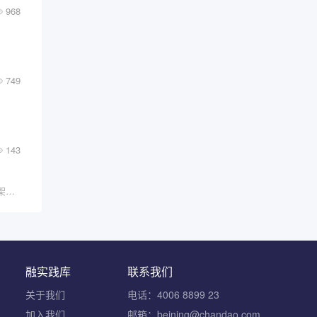
968
749
143
很多人一听到“斗争”两个字，脑子里浮现的是吵架、撕逼、你死我活。觉得斗争是负面的、消耗的、不体面的。
融实践库
联系我们
关于我们
电话：4006 8899 23
加入我们
邮箱：beining@chandao.com