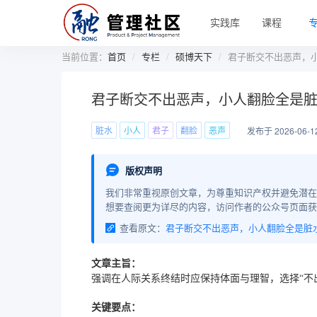
实践库
课程
当前位置：
首页
专栏
硕博天下
君子断交不出恶声，
君子断交不出恶声，小人翻脸全是
脏水
小人
君子
翻脸
恶声
发布于 2026-06-1
版权声明
我们非常重视原创文章，为尊重知识产权并避免潜在
想要查阅更为详尽的内容，访问作者的公众号页面获
查看原文：
君子断交不出恶声，小人翻脸全是脏
文章主旨：
强调在人际关系终结时应保持体面与理智，选择“不
关键要点：