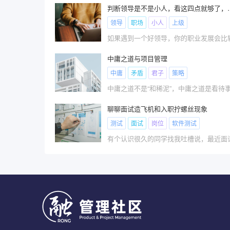
判断领导是不是小
领导
职场
小人
上级
中庸之道与项目管理
中庸
矛盾
君子
策略
聊聊面试造飞机和入职拧螺丝现象
测试
面试
岗位
软件测试
有个认识很久的同学找我吐槽说，最近面