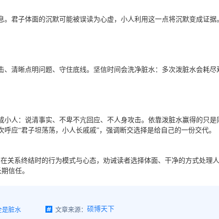
息。君子体面的沉默可能被误读为心虚，小人利用这一点将沉默变成证据
击、清晰点明问题、守住底线。坚信时间会洗净脏水：多次泼脏水会耗尽
成小人：说清事实、不卑不亢回应、不人身攻击。依靠泼脏水赢得的只是
次呼应“君子坦荡荡，小人长戚戚”，强调断交选择是给自己的一份交代。
人在关系终结时的行为模式与心态，劝诫读者选择体面、干净的方式处理
长期信任。
全是脏水
文章来源：
硕博天下