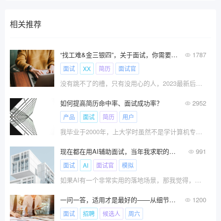
相关推荐
“找工难&金三银四”，关于面试，你需要知道的这些事
1787
面试
XX
简历
面试官
没有跳不了的槽，只有没用心的人，2023最新后端岗位面试真题+简历包装。
如何提高简历命中率、面试成功率？
2952
产品
面试
简历
用户
我毕业于2000年，上大学时虽然不是学计算机专业，但凭着对计算机的兴趣自学了计算机，并很轻松地找到了一份工作。
现在都在用AI辅助面试，当年我求职的时候也好想有。
991
面试
AI
面试官
模拟
如果AI有一个非常实用的落地场景，那我觉得，一定就是AI辅助面试。
一问一答，适用才是最好的——从细节处建立招聘体系（三）
1200
面试
招聘
候选人
周六