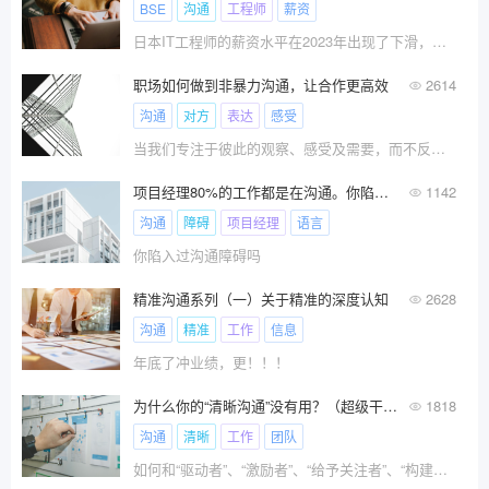
BSE
沟通
工程师
薪资
日本IT工程师的薪资水平在2023年出现了下滑，并首次被中国超越。
职场如何做到非暴力沟通，让合作更高效
2614
沟通
对方
表达
感受
当我们专注于彼此的观察、感受及需要，而不反驳他人，我们便能发现内心的柔情，对自己和他人产生全新的体会。这就是非暴力沟通。非暴力沟通可以更好的审视自己，也能够让自己了解到，沟通既是一种谈话技巧，更是一种思维方式，侧重挖掘语言所蕴含的情感与期望
项目经理80%的工作都是在沟通。你陷入过沟通障碍吗？
1142
沟通
障碍
项目经理
语言
你陷入过沟通障碍吗
精准沟通系列（一）关于精准的深度认知
2628
沟通
精准
工作
信息
年底了冲业绩，更！！！
为什么你的“清晰沟通”没有用？（超级干货，限时删除）
1818
沟通
清晰
工作
团队
如何和“驱动者”、“激励者”、“给予关注者”、“构建者”进行清晰沟通的方法。